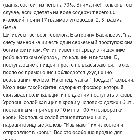
(манка состоит из него на 70%. Внимание! Только в том
случае, если сделать на воде содержит всего 80
ккалорий, почти 17 граммов углеводов, 2, 5 грамма
белка.
Цитируем гастроэнтеролога Екатерину Васильеву: "на
счету манной каши есть один серьезный проступок: она
богата фитином. Фитин изменяет среду в кишечнике
ребенка таким образом, что кальций и витамин D,
поступающие с пищей, просто не всасываются. Также
после ее применения наблюдается ухудшение
всасывания железа. Наконец, манка "Поедает" кальций.
Механизм такой: фитин содержит фосфор, который
связывает соли кальция и не дает им поступать в кровь.
Уровень солей кальция в крови у человека должен быть
постоянным - примерно 10 мг на 100 мл сыворотки
крови. Как только солей становится меньше,
паращитовидные железы "Изымают" их из костей и
отправляют в кровь". Все это особенно вредно для
детей.