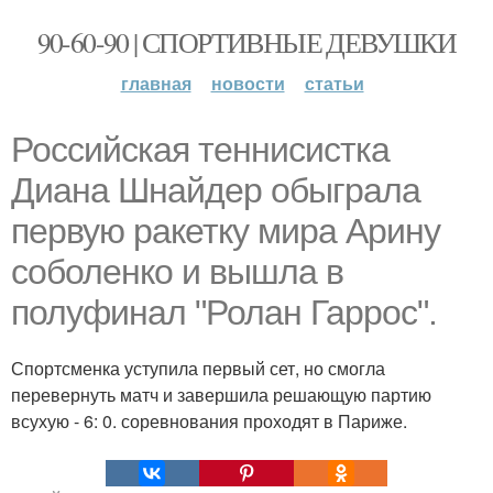
90-60-90 | СПОРТИВНЫЕ ДЕВУШКИ
главная
новости
статьи
Российская теннисистка
Диана Шнайдер обыграла
первую ракетку мира Арину
соболенко и вышла в
полуфинал "Ролан Гаррос".
Спортсменка уступила первый сет, но смогла
перевернуть матч и завершила решающую партию
всухую - 6: 0. соревнования проходят в Париже.