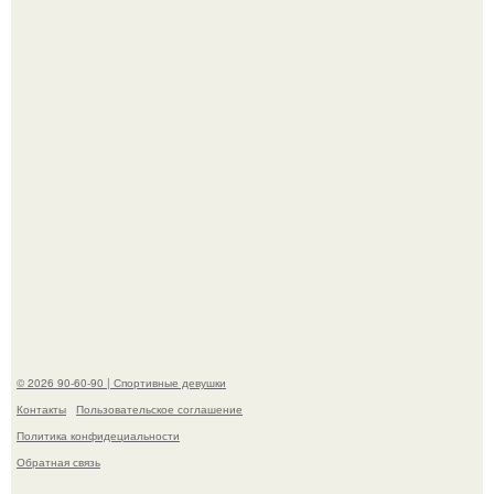
разрыдалась из-за жесткой травли и проклятий в сети.
Жена Курбана Омарова Валерия оказалась в центре
скандала после визита блогера Марины ильиной в её
косметологическую клинику.
© 2026 90-60-90 | Спортивные девушки
Контакты
Пользовательское соглашение
Политика конфидециальности
Обратная связь