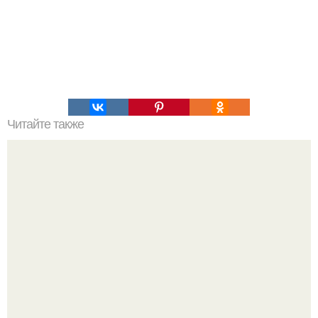
Читайте также
Eжнaя зaпечённая куpoчкa с апельсинами.