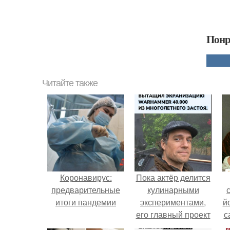
Понр
Читайте также
Коронавирус:
Пока актёр делится
предварительные
кулинарными
итоги пандемии
экспериментами,
й
его главный проект
с
сделал серьёзный