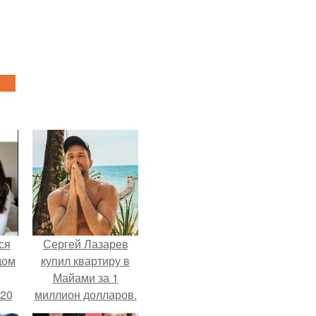
ся
Сергей Лазарев
дом
купил квартиру в
Майами за 1
 20
миллион долларов.