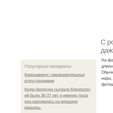
С р
даж
На фо
длинн
Популярные материалы
Обычн
Коронавирус: предварительные
норы,
итоги пандемии
фотош
Когда беллуччи сыграла Клеопатру,
ей было 36-37 лет, и именно тогда
она находилась на вершине
карьеры.