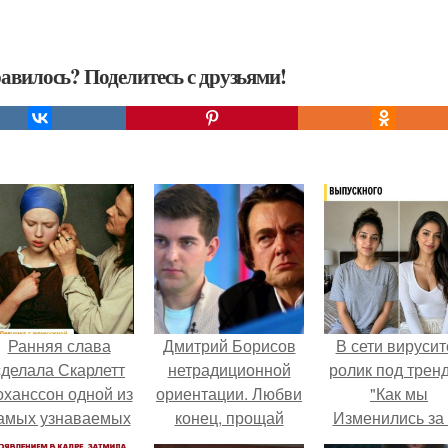
авилось? Поделитесь с друзьями!
Ранняя слава
Дмитрий Борисов
В сети вирусит
сделала Скарлетт
нетрадиционной
ролик под трен
оханссон одной из
ориентации. Любви
"Как мы
амых узнаваемых
конец, прощай
Изменились за
актрис голливуда,
«Первый»: почему
лет".