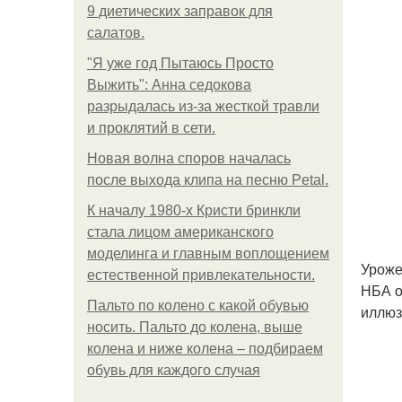
9 диетических заправок для
салатов.
"Я уже год Пытаюсь Просто
Выжить": Анна седокова
разрыдалась из-за жесткой травли
и проклятий в сети.
Новая волна споров началась
после выхода клипа на песню Petal.
К началу 1980-х Кристи бринкли
стала лицом американского
моделинга и главным воплощением
Уроже
естественной привлекательности.
НБА о
Пальто по колено с какой обувью
иллюз
носить. Пальто до колена, выше
колена и ниже колена – подбираем
обувь для каждого случая