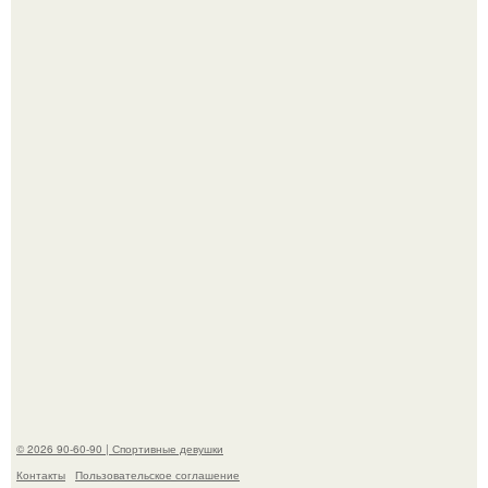
Горяча - Маргарет куолли на съёмках нового клипа
House Tour - актриса не только появилась в кадре, но и
выступила в роли сорежиссёра проекта.
Девушка решила провести необычный эксперимент и на
протяжении 30 дней питалась одной шаурмой.
© 2026 90-60-90 | Спортивные девушки
Контакты
Пользовательское соглашение