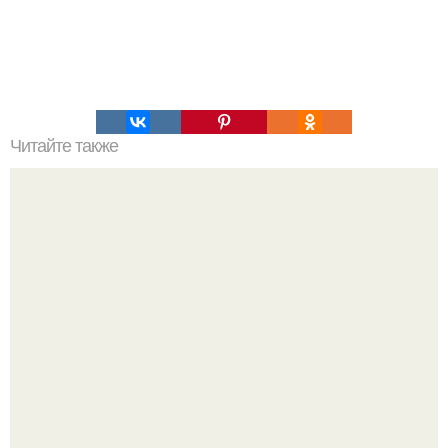
Читайте также
8 советов для правильного и здорового похудения?