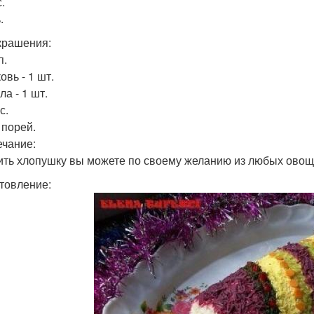
с.
.
крашения:
п.
овь - 1 шт.
ла - 1 шт.
с.
- порей.
чание:
ить хлопушку вы можете по своему желанию из любых овоще
товление: