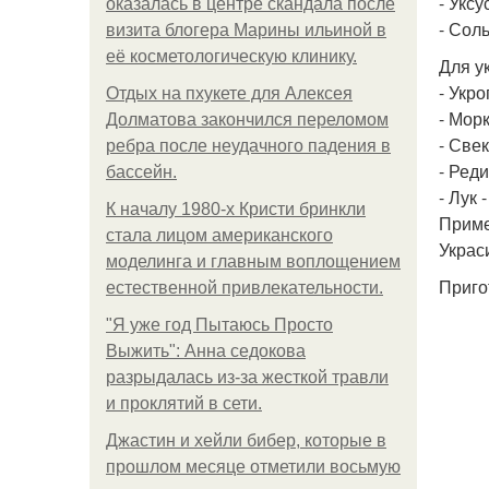
- Уксу
оказалась в центре скандала после
- Соль
визита блогера Марины ильиной в
её косметологическую клинику.
Для у
- Укро
Отдых на пхукете для Алексея
- Морк
Долматова закончился переломом
- Свек
ребра после неудачного падения в
- Реди
бассейн.
- Лук 
К началу 1980-х Кристи бринкли
Приме
стала лицом американского
Украс
моделинга и главным воплощением
Приго
естественной привлекательности.
"Я уже год Пытаюсь Просто
Выжить": Анна седокова
разрыдалась из-за жесткой травли
и проклятий в сети.
Джастин и хейли бибер, которые в
прошлом месяце отметили восьмую