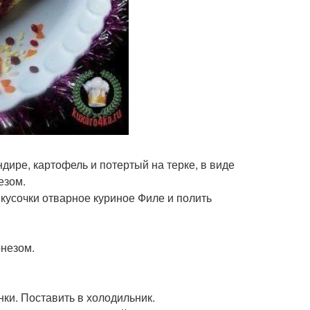
ире, картофель и потертый на терке, в виде
езом.
 кусочки отварное куриное Филе и полить
онезом.
нки. Поставить в холодильник.