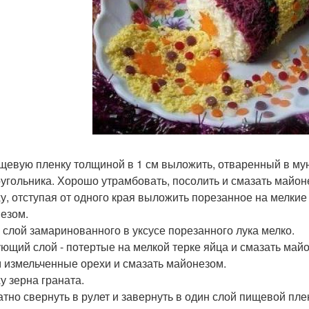
щевую пленку толщиной в 1 см выложить, отваренный в мунд
угольника. Хорошо утрамбовать, посолить и смазать майон
у, отступая от одного края выложить порезанное на мелкие
езом.
 слой замаринованного в уксусе порезанного лука мелко.
ющий слой - потертые на мелкой терке яйца и смазать май
 измельченные орехи и смазать майонезом.
у зерна граната.
атно свернуть в рулет и завернуть в один слой пищевой пле