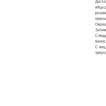
Доста
яйца 
розов
присы
Окраш
Затем
Следу
белок.
С яиц
треуг