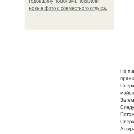
годовщину помолвки, показали
новые фото с совместного отдыха.
На пи
прямо
Сверх
майон
Затем
Следу
Потом
Сверх
Аккур