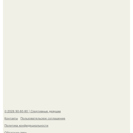
Кевин спейси заявил, что многолетние судебные
разбирательства практически уничтожили его состояние.
"Лучше бы и Дальше Продолжала их Прятать": в сети
обсудили внешность сыновей Шерон стоун.
© 2026 90-60-90 | Спортивные девушки
Контакты
Пользовательское соглашение
Политика конфидециальности
Обратная связь