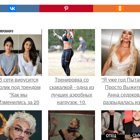
В сети вирусится
Тренировка со
"Я уже год Пыт
олик под трендом
скакалкой - одна из
Просто Выжить
"Как мы
лучших аэробных
Анна седоков
Изменились за 20
нагрузок. 10.
разрыдалась из
лет".
жесткой травли
проклятий в се