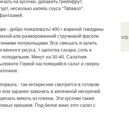
резать на кусочки, добавить грейпфрут,
рт, несколько капель соуса "Tabasco".
 фантазией.
дки - добро пожаловать! 400 г вареной говядины
⇨
 вареной или размороженной стручковой фасоли
 тонкими полукольцами. Все смешать и залить
 винного уксуса, 1 щепотка сахара, соль и
в холодильник. Минут на 30-40. Салатник
ыложите Горкой настоявшийся салат и сверху
аточное.
порвать - так интереснее смотрится в готовом
ут или заранее замочить в кипяченой негорячей
ырезать мякоть из пленок. Эти кусочки также
ровых орешков. Под белое вино этот салат с