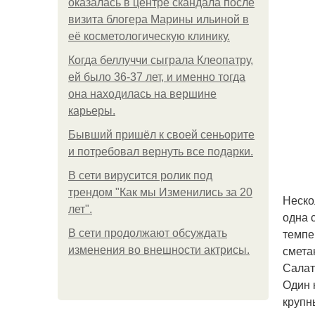
оказалась в центре скандала после
визита блогера Марины ильиной в
её косметологическую клинику.
Когда беллуччи сыграла Клеопатру,
ей было 36-37 лет, и именно тогда
она находилась на вершине
карьеры.
Бывший пришёл к своей сеньорите
и потребовал вернуть все подарки.
В сети вирусится ролик под
трендом "Как мы Изменились за 20
Неско
лет".
одна 
темпе
В сети продолжают обсуждать
смета
изменения во внешности актрисы.
Салат
Один 
крупн