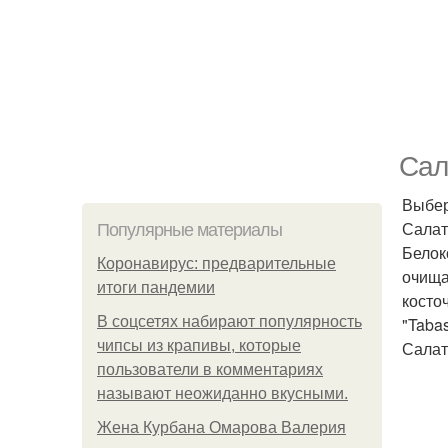
Сал
Выбер
Салат
Популярные материалы
Белок
Коронавирус: предварительные
очища
итоги пандемии
косто
В соцсетях набирают популярность
"Taba
чипсы из крапивы, которые
Салат
пользователи в комментариях
называют неожиданно вкусными.
Жена Курбана Омарова Валерия