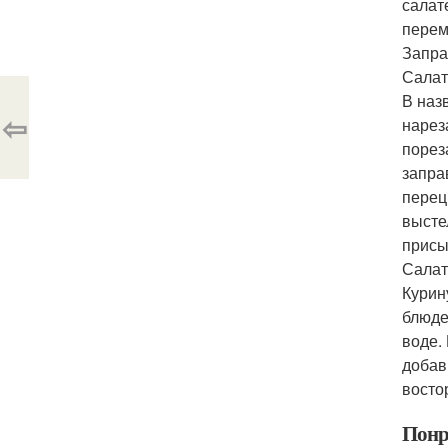
салат
перем
Запра
Салат
В наз
⇦
нарез
порез
запра
перец
высте
присы
Салат
Курин
блюде
воде.
добав
восто
Понр