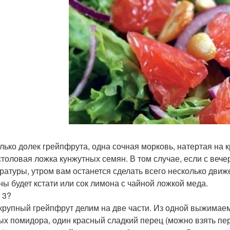
лько долек грейпфрута, одна сочная морковь, натертая на к
столовая ложка кунжутных семян. В том случае, если с веч
ратуры, утром вам останется сделать всего несколько движ
ны будет кстати или сок лимона с чайной ложкой меда.
 3?
крупный грейпфрут делим на две части. Из одной выжимаем
ых помидора, один красный сладкий перец (можно взять пере