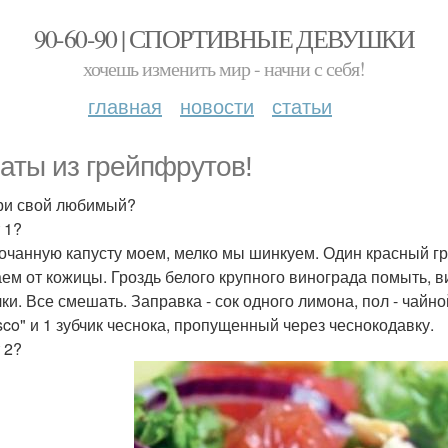
90-60-90 | СПОРТИВНЫЕ ДЕВУШКИ
хочешь изменить мир - начни с себя!
главная
новости
статьи
аты из грейпфрутов!
и свой любимый?
 1?
очанную капусту моем, мелко мы шинкуем. Один красный гр
ем от кожицы. Гроздь белого крупного винограда помыть, в
чки. Все смешать. Заправка - сок одного лимона, пол - чайн
sco" и 1 зубчик чеснока, пропущенный через чеснокодавку.
 2?