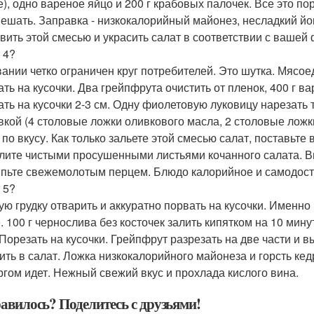
е), одно вареное яйцо и 200 г крабовых палочек. Все это по
ешать. Заправка - низкокалорийный майонез, несладкий йогу
вить этой смесью и украсить салат в соответствии с вашей
 4?
вании четко ограничен круг потребителей. Это шутка. Мясое
ать на кусочки. Два грейпфрута очистить от пленок, 400 г
ать на кусочки 2-3 см. Одну фиолетовую луковицу нарезать
вкой (4 столовые ложки оливкового масла, 2 столовые ложки
 по вкусу. Как только зальете этой смесью салат, поставьте 
лите чистыми просушенными листьями кочанного салата. В
пьте свежемолотым перцем. Блюдо калорийное и самодост
 5?
ую грудку отварить и аккуратно порвать на кусочки. Именно 
. 100 г чернослива без косточек залить кипятком на 10 мин
 Порезать на кусочки. Грейпфрут разрезать на две части и в
ить в салат. Ложка низкокалорийного майонеза и горсть кед
ргом идет. Нежный свежий вкус и прохлада кислого вина.
авилось? Поделитесь с друзьями!