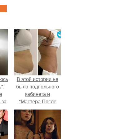
аюсь
В этой истории не
":
было подпольного
а
кабинета и
-за
"Мастера После
 и
Двухнедельных
ти.
Курсов".