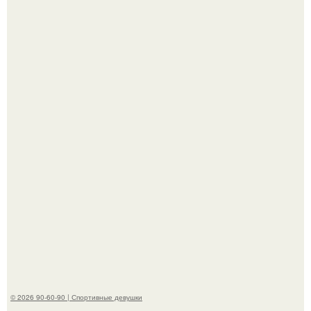
Новая волна споров началась после выхода клипа на
песню Petal.
К началу 1980-х Кристи бринкли стала лицом
американского моделинга и главным воплощением
естественной привлекательности.
© 2026 90-60-90 | Спортивные девушки