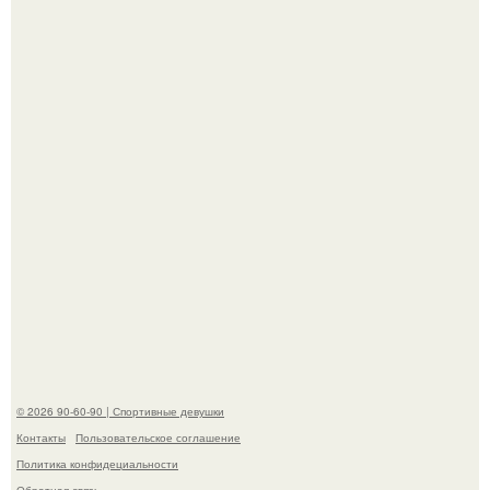
Талант - как и хорошие гены - часто передается по
наследству.
Горяча - Маргарет куолли на съёмках нового клипа
House Tour - актриса не только появилась в кадре, но и
выступила в роли сорежиссёра проекта.
© 2026 90-60-90 | Спортивные девушки
Контакты
Пользовательское соглашение
Политика конфидециальности