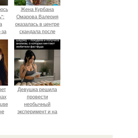
аюсь
Жена Курбана
":
Омарова Валерия
а
оказалась в центре
-за
скандала после
 и
визита блогера
ти.
Марины ильиной в
её
косметологическую
клинику.
рет
Девушка решила
ках
провести
ouse
необычный
не
эксперимент и на
ь в
протяжении 30
дней питалась
оли
одной шаурмой.