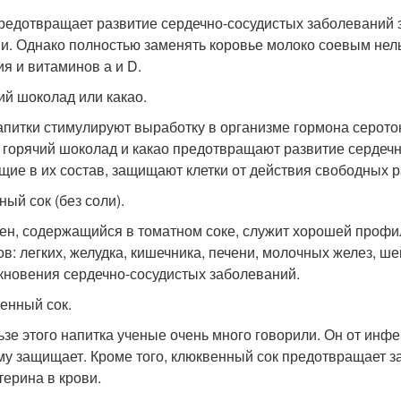
редотвращает развитие сердечно-сосудистых заболеваний з
ви. Однако полностью заменять коровье молоко соевым нельз
ия и витаминов а и D.
ий шоколад или какао.
апитки стимулируют выработку в организме гормона серото
 горячий шоколад и какао предотвращают развитие сердеч
щие в их состав, защищают клетки от действия свободных 
ный сок (без соли).
ен, содержащийся в томатном соке, служит хорошей профи
ов: легких, желудка, кишечника, печени, молочных желез, ше
кновения сердечно-сосудистых заболеваний.
енный сок.
ьзе этого напитка ученые очень много говорили. Он от и
му защищает. Кроме того, клюквенный сок предотвращает з
терина в крови.