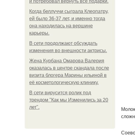
и потребовал вернуть все подарки.
Когда беллуччи сыграла Клеопатру,
ей было 36-37 лет, и именно тогда
она находилась на вершине
карьеры.
В сети продолжают обсуждать
изменения во внешности актрисы.
Жена Курбана Омарова Валерия
оказалась в центре скандала после
визита блогера Марины ильиной в
её косметологическую клинику.
В сети вирусится ролик под
трендом "Как мы Изменились за 20
лет".
Молок
сложн
Соево