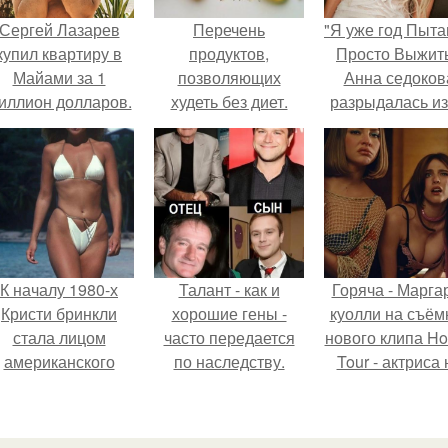
Сергей Лазарев
Перечень
"Я уже год Пыт
купил квартиру в
продуктов,
Просто Выжить
Майами за 1
позволяющих
Анна седоков
иллион долларов.
худеть без диет.
разрыдалась из
жесткой травли
проклятий в се
К началу 1980-х
Талант - как и
Горяча - Марга
Кристи бринкли
хорошие гены -
куолли на съём
стала лицом
часто передается
нового клипа H
американского
по наследству.
Tour - актриса 
моделинга и
только появилас
главным
кадре, но и
воплощением
выступила в р