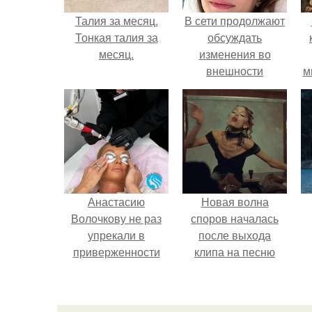
Талия за месяц.
В сети продолжают
Тонкая талия за
обсуждать
месяц.
изменения во
внешности
м
актрисы.
Анастасию
Новая волна
Волочкову не раз
споров началась
упрекали в
после выхода
приверженности
клипа на песню
устаревшим бьюти -
Petal.
процедурам.