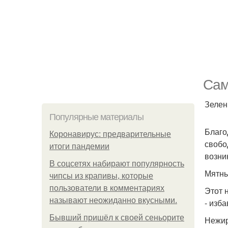
Сам
Зелен
Популярные материалы
Благо
Коронавирус: предварительные
свобо
итоги пандемии
возни
В соцсетях набирают популярность
Мятны
чипсы из крапивы, которые
пользователи в комментариях
Этот 
называют неожиданно вкусными.
- изб
Бывший пришёл к своей сеньорите
Нежир