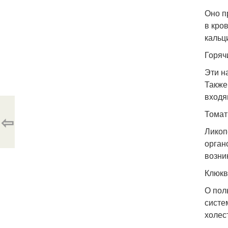
Оно п
в кро
кальц
Горяч
Эти н
Также
входя
Томат
⇦
Ликоп
орган
возни
Клюкв
О пол
систе
холес