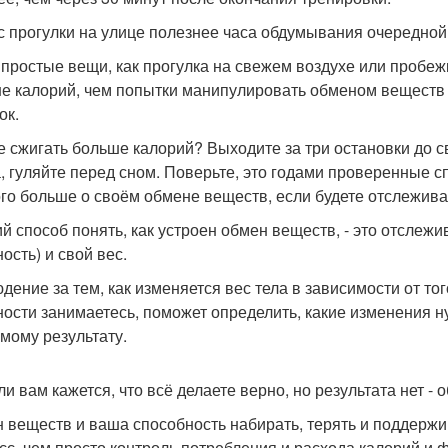
ас прогулки на улице полезнее часа обдумывания очередной
 простые вещи, как прогулка на свежем воздухе или пробежк
е калорий, чем попытки манипулировать обменом веществ 
ок.
е сжигать больше калорий? Выходите за три остановки до с
, гуляйте перед сном. Поверьте, это годами проверенные с
го больше о своём обмене веществ, если будете отслеживать
й способ понять, как устроен обмен веществ, - это отслежив
ость) и свой вес.
дение за тем, как изменяется вес тела в зависимости от то
ности занимаетесь, поможет определить, какие изменения н
мому результату.
ли вам кажется, что всё делаете верно, но результата нет - 
 веществ и ваша способность набирать, терять и поддержи
сс, чем просто контроль потребления и расхода калорий и ф