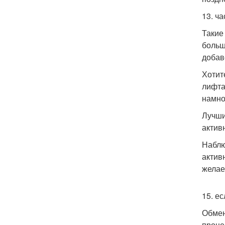
13. ч
Такие
больш
добав
Хотит
лифта
намно
Лучши
активн
Наблю
актив
желае
15. ес
Обмен
проце