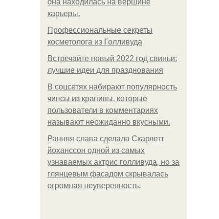
она находилась на вершине
карьеры.
Профессиональные секреты
косметолога из Голливуда
Встречайте новый 2022 год свиньи:
лучшие идеи для празднования
В соцсетях набирают популярность
чипсы из крапивы, которые
пользователи в комментариях
называют неожиданно вкусными.
Ранняя слава сделала Скарлетт
йоханссон одной из самых
узнаваемых актрис голливуда, но за
глянцевым фасадом скрывалась
огромная неуверенность.