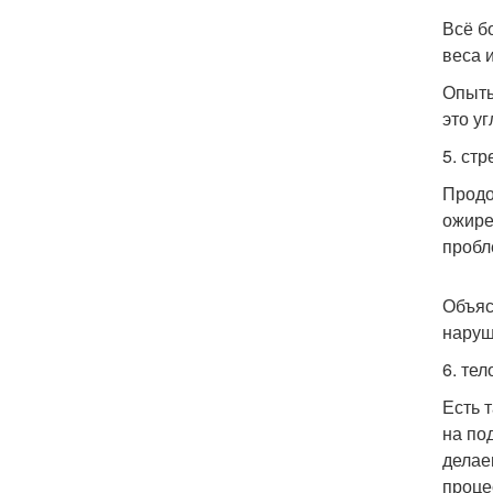
Всё б
веса 
Опыты
это у
5. ст
Продо
ожире
пробл
Объяс
наруш
6. тел
Есть 
на по
делае
проце