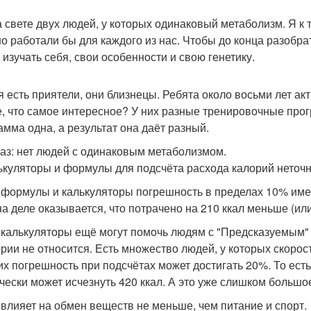
а свете двух людей, у которых одинаковый метаболизм. Я к 
о работали бы для каждого из нас. Чтобы до конца разобрат
 изучать себя, свои особенности и свою генетику.
я есть приятели, они близнецы. Ребята около восьми лет а
е, что самое интересное? У них разные тренировочные про
амма одна, а результат она даёт разный.
аз: нет людей с одинаковым метаболизмом.
лькуляторы и формулы для подсчёта расхода калорий неточ
 формулы и калькуляторы погрешность в пределах 10% имеют
 на деле оказывается, что потрачено на 210 ккал меньше (ил
 калькуляторы ещё могут помочь людям с "Предсказуемым" 
ории не относится. Есть множество людей, у которых скор
их погрешность при подсчётах может достигать 20%. То есть,
чески может исчезнуть 420 ккал. А это уже слишком большое
н влияет на обмен веществ не меньше, чем питание и спорт.