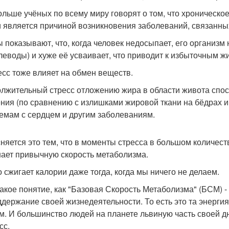
ольше учёных по всему миру говорят о том, что хроническо
и является причиной возникновения заболеваний, связанны
 показывают, что, когда человек недосыпает, его организм
глеводы) и хуже её усваивает, что приводит к избыточным 
ресс тоже влияет на обмен веществ.
лжительный стресс отложению жира в области живота способ
ния (по сравнению с излишками жировой ткани на бёдрах и 
емам с сердцем и другим заболеваниям.
няется это тем, что в моменты стресса в большом количест
ает привычную скорость метаболизма.
о сжигает калории даже тогда, когда мы ничего не делаем.
такое понятие, как "Базовая Скорость Метаболизма" (БСМ) -
ддержание своей жизнедеятельности. То есть это та энергия,
м. И большинство людей на планете львиную часть своей д
сс.