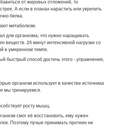
збавиться от жировых отложений, то
трее. А если в планах нарастить или укрепить
очно белка.
шают метаболизм.
ал для организма, что нужно наращивать
н веществ. 25 минут интенсивной нагрузки со
ий в умеренном темпе.
мый быстрый способ достичь этого - упражнения,
орые организм использует в качестве источника
че мы тренируемся.
особствует росту мышц.
анизм смог её восстановить, ему нужен
лок. Поэтому лучше принимать протеин не