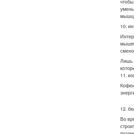
чтобы
умень
мышцы
10. и
Интер
мышеч
смено
Лишь 
котор
11. к
Кофеи
энерг
12. б
Во вр
строи
поздн