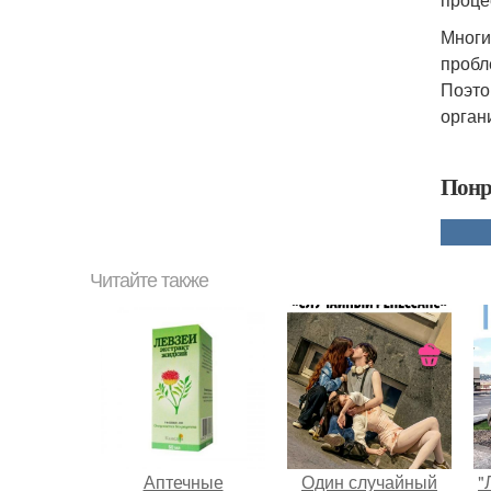
Многи
пробл
Поэтом
орган
Понр
Читайте также
Аптечные
Один случайный
"