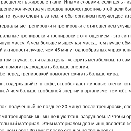
 расщеплять жировые ткани. Иными словами, если цель - и
шение количества углеводов поможет достичь этой цели быс
, то нужно следить за тем, чтобы организм получал достат
нтервальные тренировки и тренировки с отягощением улуч
вальные тренировки и тренировки с отягощением - это сигн
ную массу. А чем больше мышечная масса, тем лучше обме
й активности лучше, чем 45 минут однообразных упражнен
в том случае, если ваша цель - ускорить метаболизм, то са
ые помогут расходовать больше энергии.
офе перед тренировкой помогает сжигать больше жира.
н, содержащийся в кофе, освобождает жировые клетки, кот
ии. А чем больше свободной энергии в организме, тем жёст
елок, полученный не позднее 30 минут после тренировки, сп
емя тренировки мы мышечную ткань разрушаем. И чтобы орг
тельный материал. Этим материалом для мышц является бе
ее, чем через 30 минут после окончания тренировки.