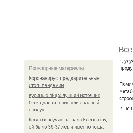
Все
1. ул
проду
Популярные материалы
Коронавирус: предварительные
Помим
итоги пандемии
метаб
Куриные яйца: лучший источник
строе
белка для женщин или опасный
2. не
продукт
Когда беллуччи сыграла Клеопатру,
ей было 36-37 лет, и именно тогда