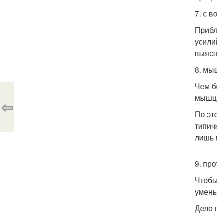
7. с 
Прибл
усили
выясн
8. мы
Чем б
мышца
⇦
По эт
типич
лишь 
9. пр
Чтобы
умень
Дело 