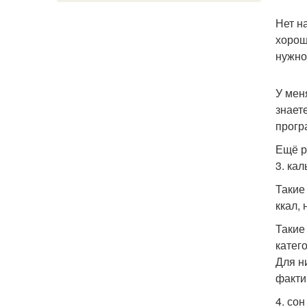
Нет н
хорош
нужно
У мен
знает
прогр
Ещё р
3. ка
Такие
ккал,
Такие
катег
Для н
факти
4. со