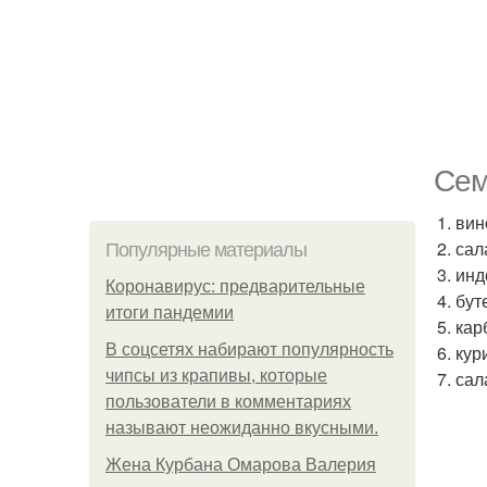
Сем
1. ви
2. са
Популярные материалы
3. ин
Коронавирус: предварительные
4. бу
итоги пандемии
5. кар
В соцсетях набирают популярность
6. кур
чипсы из крапивы, которые
7. са
пользователи в комментариях
называют неожиданно вкусными.
Жена Курбана Омарова Валерия