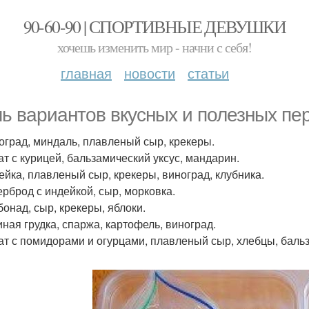
90-60-90 | СПОРТИВНЫЕ ДЕВУШКИ
хочешь изменить мир - начни с себя!
главная
новости
статьи
ь вариантов вкусных и полезных пе
ноград, миндаль, плавленый сыр, крекеры.
лат с курицей, бальзамический уксус, мандарин.
дейка, плавленый сыр, крекеры, виноград, клубника.
терброд с индейкой, сыр, морковка.
бонад, сыр, крекеры, яблоки.
иная грудка, спаржа, картофель, виноград.
лат с помидорами и огурцами, плавленый сыр, хлебцы, бальз