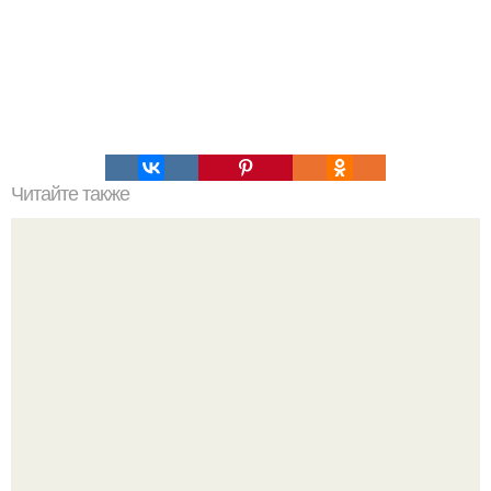
Читайте также
Стрижка или не стрижка? Как выбрать идеальную
короткую стрижку для женщины