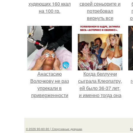
худеющих 160 ккал
своей сеньорите и
на 100 гр.
потребовал
вернуть все
о
подарки.
п
Анастасию
Когда беллуччи
Волочкову не раз
сыграла Клеопатру,
г
упрекали в
ей было 36-37 лет,
приверженности
и именно тогда она
устаревшим бьюти -
находилась на
процедурам.
вершине карьеры.
© 2026 90-60-90 | Спортивные девушки
К