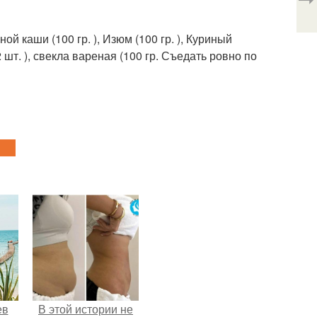
ой каши (100 гр. ), Изюм (100 гр. ), Куриный
(2 шт. ), свекла вареная (100 гр. Съедать ровно по
ев
В этой истории не