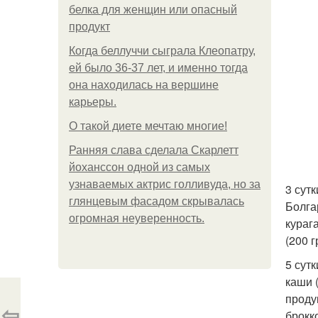
белка для женщин или опасный
продукт
Когда беллуччи сыграла Клеопатру,
ей было 36-37 лет, и именно тогда
она находилась на вершине
карьеры.
О такой диете мечтаю многие!
Ранняя слава сделала Скарлетт
йоханссон одной из самых
узнаваемых актрис голливуда, но за
3 сутк
глянцевым фасадом скрывалась
Болгар
огромная неуверенность.
курага
(200 г
5 сутк
каши (
проду
⇦
брокк