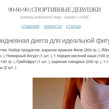
90-60-90 | СПОРТИВНЫЕ ДЕВУШКИ
хочешь изменить мир - начни с себя!
главная
новости
статьи
идневная диета для идеальной фиг
утки. Набор продуктов: вареное куриное Филе (200 гр. ), Ябл
р. ), Нежирный йогурт (1 шт. ), 1 порция овсяной каши (100 
100 гр. ), Грейпфрут (1 шт. ), вареная говядина (200 гр. ), 1
 (2 шт. ).