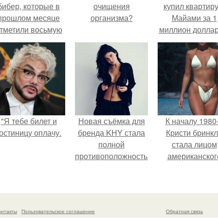
бибер, которые в
очищения
купил квартиру
прошлом месяце
организма?
Майами за 1
тметили восьмую
миллион доллар
годовщину
омолвки, показали
новые фото с
совместного
отдыха.
"Я тебе билет и
Новая съёмка для
К началу 1980
остиницу оплачу.
бренда KHY стала
Кристи бринк
полной
стала лицом
противоположностью
американског
образу, с которым
моделинга и
кайли
главным
ассоциировалась
воплощение
последние годы.
естественно
онтакты
Пользовательское соглашение
Обратная связь
привлекательно