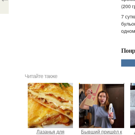
(200 г
7 сутк
бульон
одному
Понр
Читайте также
Лазанья для
Бывший пришёл к