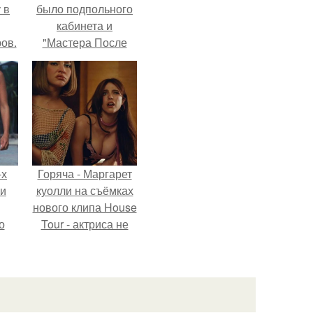
 в
было подпольного
кабинета и
ов.
"Мастера После
Двухнедельных
Курсов".
-х
Горяча - Маргарет
ли
куолли на съёмках
нового клипа House
о
Tour - актриса не
только появилась в
кадре, но и
м
выступила в роли
й
сорежиссёра
сти.
проекта.