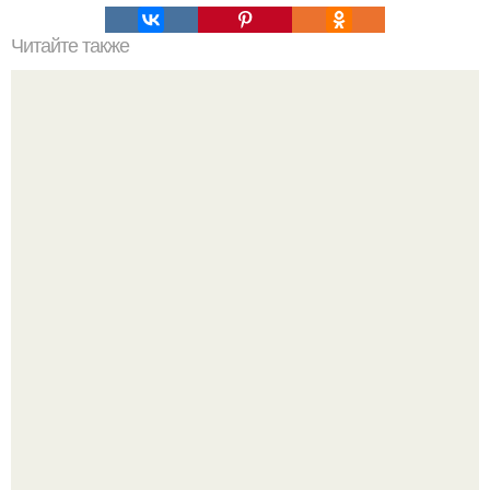
Читайте также
Как сохранить грудь при похудении?
"Я уже год Пытаюсь Просто Выжить": Анна седокова
разрыдалась из-за жесткой травли и проклятий в сети.