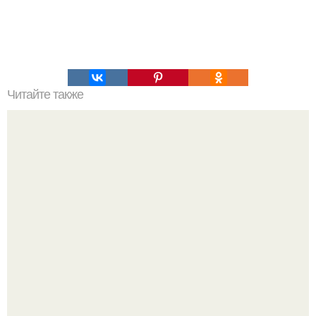
Читайте также
Тренировка "7 минут". Для этой тренировки не нужно
идти в спортзал, не понадобится ничего, кроме стула и
стены.