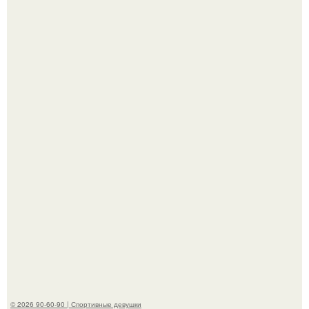
"Лучше бы и Дальше Продолжала их Прятать": в сети
обсудили внешность сыновей Шерон стоун.
Рианна впервые на публике с младшей дочкой роки
айриш появилась.
© 2026 90-60-90 | Спортивные девушки