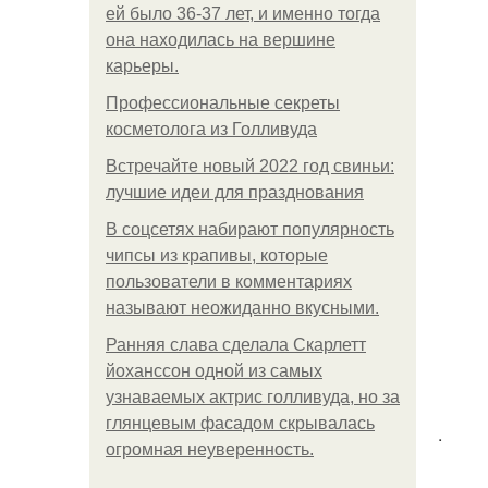
ей было 36-37 лет, и именно тогда
она находилась на вершине
карьеры.
Профессиональные секреты
косметолога из Голливуда
Встречайте новый 2022 год свиньи:
лучшие идеи для празднования
В соцсетях набирают популярность
чипсы из крапивы, которые
пользователи в комментариях
называют неожиданно вкусными.
Ранняя слава сделала Скарлетт
йоханссон одной из самых
узнаваемых актрис голливуда, но за
глянцевым фасадом скрывалась
.
огромная неуверенность.