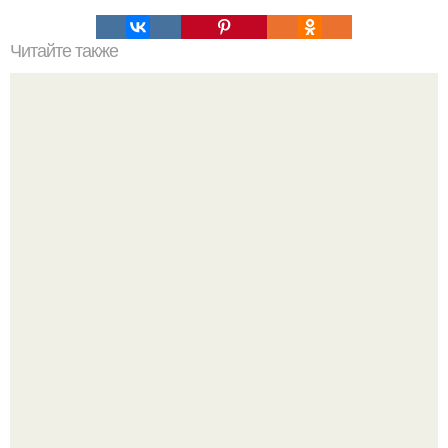
Читайте также
Что значит ухаживать за собой. Забота о себе, уход за
собой...