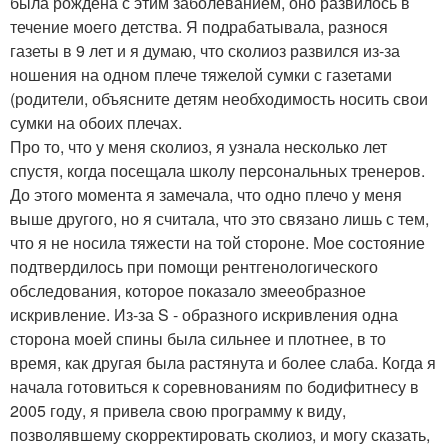
была рождена с этим заболеванием, оно развилось в
течение моего детства. Я подрабатывала, разнося
газеты в 9 лет и я думаю, что сколиоз развился из-за
ношения на одном плече тяжелой сумки с газетами
(родители, объясните детям необходимость носить свои
сумки на обоих плечах.
Про то, что у меня сколиоз, я узнала несколько лет
спустя, когда посещала школу персональных тренеров.
До этого момента я замечала, что одно плечо у меня
выше другого, но я считала, что это связано лишь с тем,
что я не носила тяжести на той стороне. Мое состояние
подтвердилось при помощи рентгенологического
обследования, которое показало змееобразное
искривление. Из-за S - образного искривления одна
сторона моей спины была сильнее и плотнее, в то
время, как другая была растянута и более слаба. Когда я
начала готовиться к соревнованиям по бодифитнесу в
2005 году, я привела свою программу к виду,
позволявшему скорректировать сколиоз, и могу сказать,