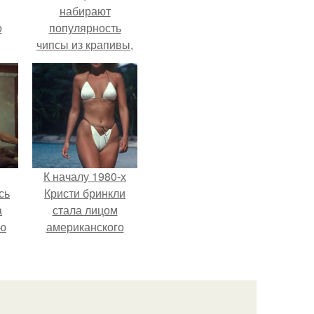
набирают
о
популярность
чипсы из крапивы,
которые
пользователи в
комментариях
называют
неожиданно
вкусными.
К началу 1980-х
сь
Кристи бринкли
а
стала лицом
ню
американского
моделинга и
главным
воплощением
естественной
привлекательности.