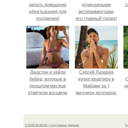
делать домашние
кулинарными
с
обертывания для
экспериментами,
похудения!
его главный проект
сделал серьёзный
шаг вперёд.
Джастин и хейли
Сергей Лазарев
бибер, которые в
купил квартиру в
О
прошлом месяце
Майами за 1
о
отметили восьмую
миллион долларов.
годовщину
помолвки, показали
М
новые фото с
совместного
к
© 2026 90-60-90 | Спортивные девушки
К
отдыха.