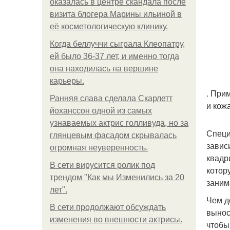
оказалась в центре скандала после
визита блогера Марины ильиной в
её косметологическую клинику.
Когда беллуччи сыграла Клеопатру,
ей было 36-37 лет, и именно тогда
она находилась на вершине
карьеры.
. При
Ранняя слава сделала Скарлетт
и кож
йоханссон одной из самых
узнаваемых актрис голливуда, но за
Специ
глянцевым фасадом скрывалась
завис
огромная неуверенность.
квадр
В сети вирусится ролик под
котор
трендом "Как мы Изменились за 20
заним
лет".
Чем д
В сети продолжают обсуждать
вынос
изменения во внешности актрисы.
чтобы