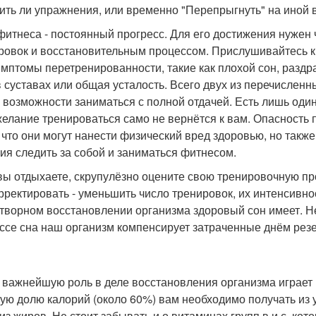
ить ли упражнения, или временно "Перепрыгнуть" на иной 
фитнеса - постоянный прогресс. Для его достижения нужен
ровок и восстановительным процессом. Прислушивайтесь к 
имптомы перетренированности, такие как плохой сон, раздр
в суставах или общая усталость. Всего двух из перечисленн
 возможности заниматься с полной отдачей. Есть лишь один 
желание тренироваться само не вернётся к вам. Опасность 
, что они могут нанести физический вред здоровью, но также 
ия следить за собой и заниматься фитнесом.
вы отдыхаете, скрупулёзно оцените свою тренировочную пр
рректировать - уменьшить число тренировок, их интенсивно
творном восстановлении организма здоровый сон имеет. Нел
ссе сна наш организм компенсирует затраченные днём резе
 важнейшую роль в деле восстановления организма играет
ую долю калорий (около 60%) вам необходимо получать из у
 из жиров. Не стоит забывать и о витаминах групп в и с, к