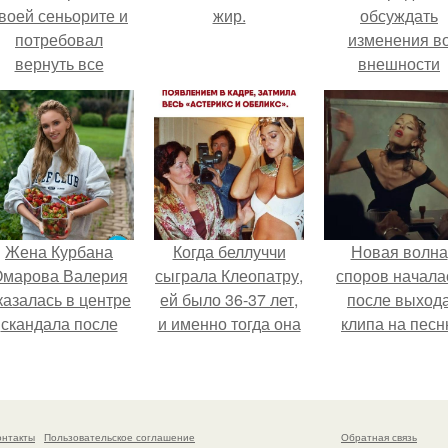
воей сеньорите и
жир.
обсуждать
потребовал
изменения в
вернуть все
внешности
подарки.
актрисы.
Жена Курбана
Когда беллуччи
Новая волна
марова Валерия
сыграла Клеопатру,
споров начала
казалась в центре
ей было 36-37 лет,
после выход
скандала после
и именно тогда она
клипа на пес
визита блогера
находилась на
Petal.
арины ильиной в
вершине карьеры.
её
осметологическую
онтакты
Пользовательское соглашение
Обратная связь
клинику.