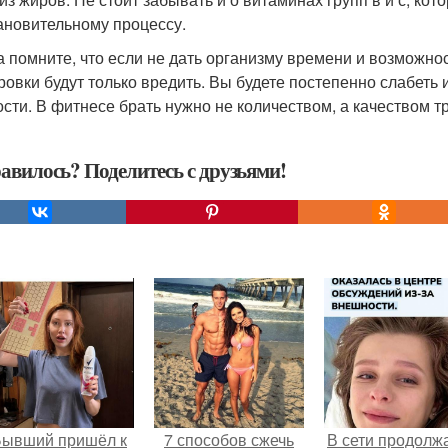
ановительному процессу.
а помните, что если не дать организму времени и возможно
ровки будут только вредить. Вы будете постепенно слабеть
ости. В фитнесе брать нужно не количеством, а качеством т
авилось? Поделитесь с друзьями!
Бывший пришёл к
7 способов сжечь
В сети продолж