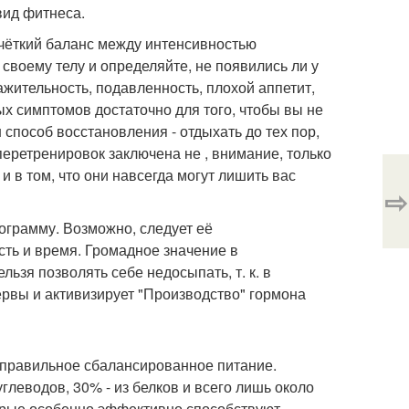
вид фитнеса.
 чёткий баланс между интенсивностью
своему телу и определяйте, не появились ли у
ажительность, подавленность, плохой аппетит,
ых симптомов достаточно для того, чтобы вы не
способ восстановления - отдыхать до тех пор,
перетренировок заключена не , внимание, только
и в том, что они навсегда могут лишить вас
⇨
ограмму. Возможно, следует её
сть и время. Громадное значение в
ьзя позволять себе недосыпать, т. к. в
рвы и активизирует "Производство" гормона
 правильное сбалансированное питание.
глеводов, 30% - из белков и всего лишь около
оторые особенно эффективно способствуют