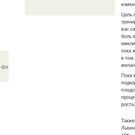
измен
Цель 
трени
вас с
боль 
имели
пока 
в том
⇦
желан
Пока 
подко
плодо
проце
роста.
Также
Львин
10% -