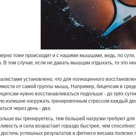
мерно тоже происходит и с нашими мышцами, ведь, по сути,
а. В том случае, если не давать мышцам отдыхать, то это 
алистами установлено, что для полноценного восстановлени
имости от самой группы мышц. Например, бицепсам в средне
ицепсам нужно восстанавливаться подольше - до трёх суток
ую излишне нагружать тренировочным стрессом каждый де
аться через день - два.
ольше вы тренируетесь, тем большей нагрузки требуют для 
ливость и сила возрастает гораздо быстрее, чем способнос
 достичь успешных результатов в фитнесе весьма полезно п