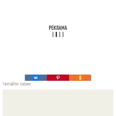
Читайте также