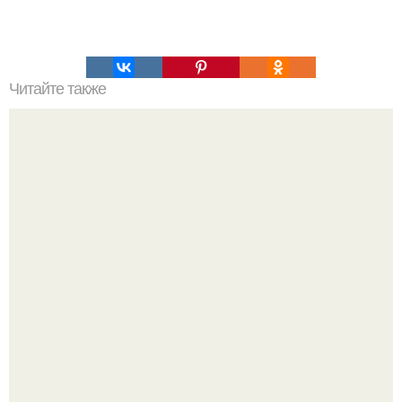
Читайте также
Золотые правила общения, которые должен помнить
каждый.