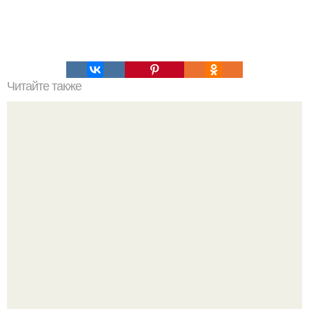
Читайте также
Стиль кэжуал для женщин после 50 лет. Особенности
бохо-кэжуал