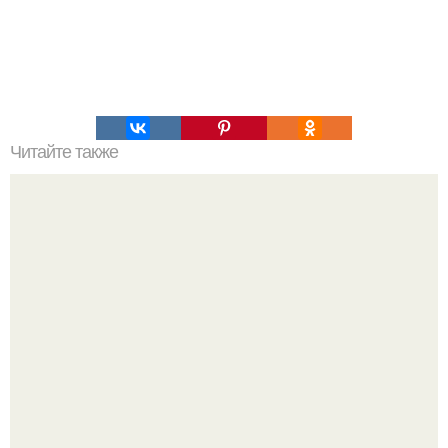
Читайте также
Корзиночки из овсяного теста с творожно - ягодной
начинкой?