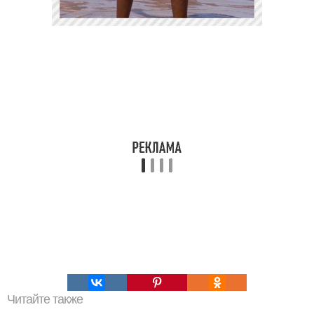
Читайте также