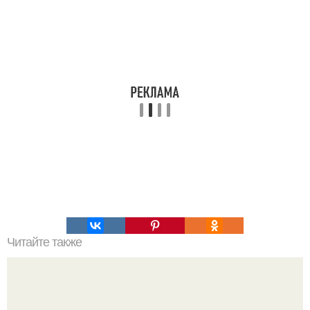
Читайте также