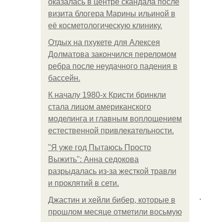
оказалась в центре скандала после
визита блогера Марины ильиной в
её косметологическую клинику.
Отдых на пхукете для Алексея
Долматова закончился переломом
ребра после неудачного падения в
бассейн.
К началу 1980-х Кристи бринкли
стала лицом американского
моделинга и главным воплощением
естественной привлекательности.
"Я уже год Пытаюсь Просто
Выжить": Анна седокова
разрыдалась из-за жесткой травли
и проклятий в сети.
.
Джастин и хейли бибер, которые в
прошлом месяце отметили восьмую