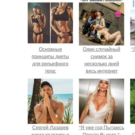
Основные
Один случайный
"
принципы диеты
снимок за
для рельефного
несколько дней
тела:
весь интернет
облетел.
Сергей Лазарев
"Я уже год Пытаюсь
купил квартиру в
Просто Выжить":
О