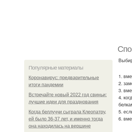
Спо
Выбир
Популярные материалы
1. вм
Коронавирус: предварительные
2. за
итоги пандемии
3. вм
Встречайте новый 2022 год свиньи:
4. ко
лучшие идеи для празднования
белка
5. ес
Когда беллуччи сыграла Клеопатру,
6. вм
ей было 36-37 лет, и именно тогда
она находилась на вершине