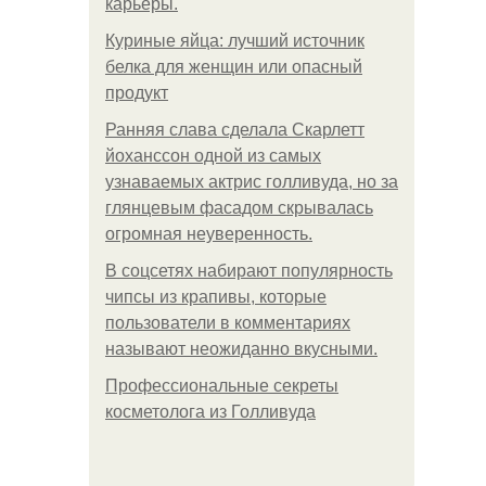
карьеры.
Куриные яйца: лучший источник
белка для женщин или опасный
продукт
Ранняя слава сделала Скарлетт
йоханссон одной из самых
узнаваемых актрис голливуда, но за
глянцевым фасадом скрывалась
огромная неуверенность.
В соцсетях набирают популярность
чипсы из крапивы, которые
пользователи в комментариях
называют неожиданно вкусными.
Профессиональные секреты
косметолога из Голливуда