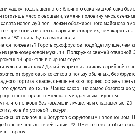
мени чашку подслащенного яблочного сока чашкой сока без 
ли готовишь мясо с овощами, замени половину мяса свежи
я салата используй пол - ложки обезжиренного майонеза вме
учше приготовь овощи на пару или отвари их, чем жарить на
амени 150 г вина бутылочкой воды.
очется пожевать? Горсть сухофруктов подойдет лучше, чем к
о из цельнозерновой муки. 14. Полкружки свежей отварной б
роженной брокколи в сырном соусе.
отянуло на экзотику? Делай буррито из низкокалорийной ко
кажись от фруктовых кексиков в пользу обычных, без фруктов
адного тортика в кафе, съешь не всю порцию, оставь треть 
 это сделать до 12. 18. Чашка какао - не самое безопасное
роцентного горячего молока с миндальным сиропом.
омни, что попкорн без карамели лучше, чем с карамелью. 20.
слив, но в йогуртовой глазури.
ткажись от сливочных йогуртов с фруктовым наполнением. 
до больше пользы твоей талии. 22. Вместо того, чтобы слоп
и в сторону.