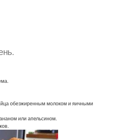
ень.
ема.
и яйца обезжиренным молоком и яичными
 бананом или апельсином.
ков.