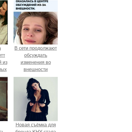
а
В сети продолжают
етт
обсуждать
 из
изменения во
мых
внешности
да,
актрисы.
ым
ь.
Новая съёмка для
сь
бренда KHY стала