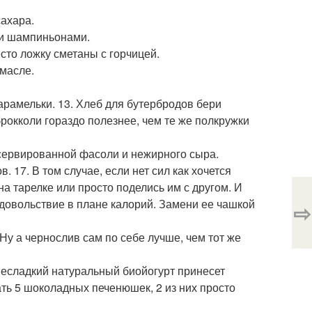
сахара.
ми шампиньонами.
сто ложку сметаны с горчицей.
 масле.
арамельки. 13. Хлеб для бутербродов бери
рокколи гораздо полезнее, чем те же полкружки
нсервированной фасоли и нежирного сыра.
. 17. В том случае, если нет сил как хочется
на тарелке или просто поделись им с другом. И
 удовольствие в плане калорий. Замени ее чашкой
⇨
 Ну а чернослив сам по себе лучше, чем тот же
Несладкий натуральный биойогурт принесет
ать 5 шоколадных печенюшек, 2 из них просто