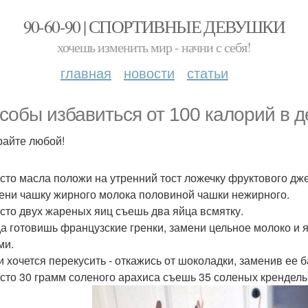
90-60-90 | СПОРТИВНЫЕ ДЕВУШКИ
хочешь изменить мир - начни с себя!
главная
новости
статьи
собы избавиться от 100 калорий в д
айте любой!
есто масла положи на утренний тост ложечку фруктового дж
мени чашку жирного молока половиной чашки нежирного.
есто двух жареных яиц съешь два яйца всмятку.
гда готовишь французские гренки, замени цельное молоко 
ми.
ли хочется перекусить - откажись от шоколадки, заменив ее
есто 30 грамм соленого арахиса съешь 35 соленых крендель