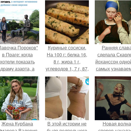
Лавочка Пороков"
Куриные сосиски.
Ранняя слав
в Праге: когда
На 100 г: белка 16,
сделала Скарл
хотели показать
8 г, жира 1 г,
йоханссон одной
драму азарта, а
углеводов 1, 7 г, 87,
самых узнавае
получился 18+.
5 ккал.
актрис голливу
но за глянцев
фасадом
скрывалась
огромная
неуверенност
Жена Курбана
В этой истории не
Новая волна
марова Валерия
было подпольного
споров начала