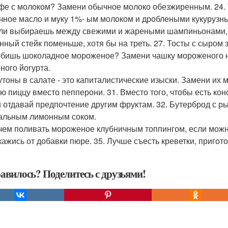
офе с молоком? Замени обычное молоко обезжиренным. 24. 
чное масло и муку 1%- ым молоком и дроблеными кукурузн
сли выбираешь между свежими и жареными шампиньонами, 
нный стейк поменьше, хотя бы на треть. 27. Тосты с сыром 
юбишь шоколадное мороженое? Замени чашку мороженого н
ного йогурта.
рутоны в салате - это капиталистические изыски. Замени их
ю пиццу вместо пепперони. 31. Вместо того, чтобы есть ко
 отдавай предпочтение другим фруктам. 32. Бутерброд с ры
альным лимонным соком.
ачем поливать мороженое клубничным топпингом, если можн
ткажись от добавки пюре. 35. Лучше съесть креветки, пригот
авилось? Поделитесь с друзьями!