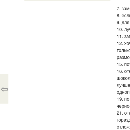
7. за
8. ес
9. дл
10. л
11. з
12. х
тольк
размо
15. п
16. от
шокол
лучше
⇦
одноп
19. п
черно
21. о
гораз
отлож