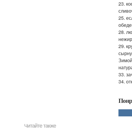
23. к
сливо
25. е
обеде
28. л
нежир
29. к
сырну
Зимой
натур
33. з
34. о
Понр
Читайте также