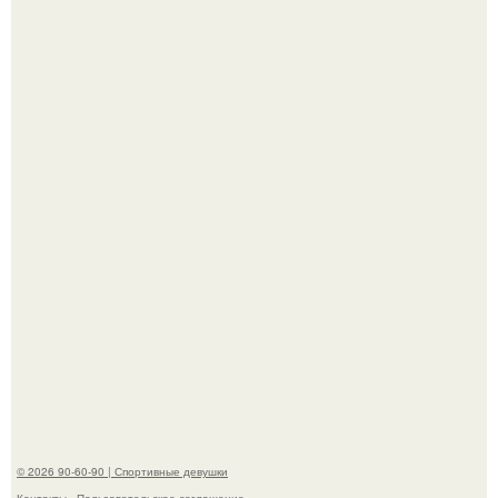
В этой истории не было подпольного кабинета и
"Мастера После Двухнедельных Курсов".
Анастасию Волочкову не раз упрекали в
приверженности устаревшим бьюти - процедурам.
© 2026 90-60-90 | Спортивные девушки