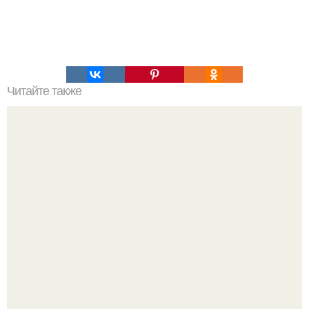
Читайте также
Программа подтягиваний льюиса армстронга.