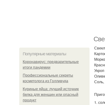
Све
Свекла
Картоф
Популярные материалы
Морков
Коронавирус: предварительные
Красны
итоги пандемии
Укроп 
Профессиональные секреты
Оливк
косметолога из Голливуда
Соль, 
Куриные яйца: лучший источник
Приго
белка для женщин или опасный
продукт
1. со