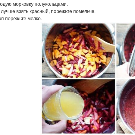
лодую морковку полукольцами.
к, лучше взять красный, порежьте помельче.
роп порежьте мелко.