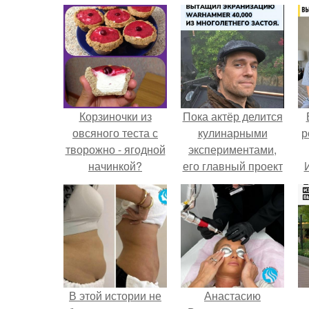
Корзиночки из
Пока актёр делится
овсяного теста с
кулинарными
р
творожно - ягодной
экспериментами,
начинкой?
его главный проект
сделал серьёзный
шаг вперёд.
В этой истории не
Анастасию