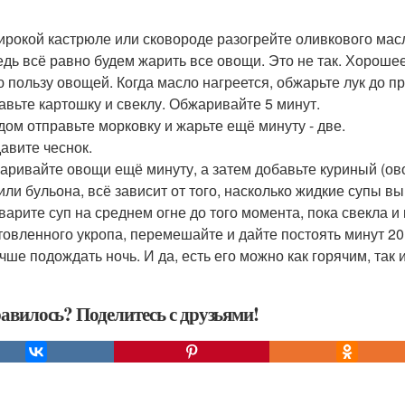
широкой кастрюле или сковороде разогрейте оливкового масл
ведь всё равно будем жарить все овощи. Это не так. Хорош
 пользу овощей. Когда масло нагреется, обжарьте лук до п
бавьте картошку и свеклу. Обжаривайте 5 минут.
едом отправьте морковку и жарьте ещё минуту - две.
давите чеснок.
жаривайте овощи ещё минуту, а затем добавьте куриный (о
или бульона, всё зависит от того, насколько жидкие супы вы
оварите суп на среднем огне до того момента, пока свекла и
товленного укропа, перемешайте и дайте постоять минут 20.
учше подождать ночь. И да, есть его можно как горячим, так
авилось? Поделитесь с друзьями!