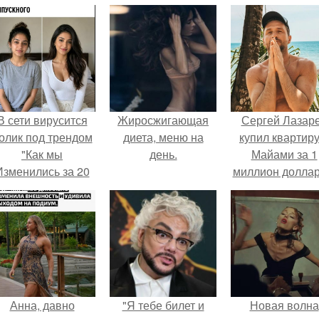
В сети вирусится
Жиросжигающая
Сергей Лазар
олик под трендом
диета, меню на
купил квартиру
"Как мы
день.
Майами за 1
Изменились за 20
миллион доллар
лет".
Анна, давно
"Я тебе билет и
Новая волна