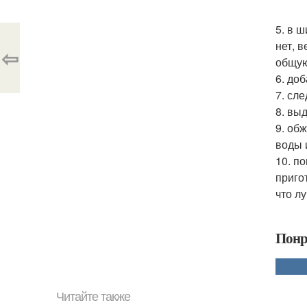
5. в 
нет, 
⇦
общую
6. до
7. сл
8. вы
9. об
воды 
10. п
приго
что л
Понр
Читайте также