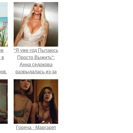
ев
"Я уже год Пытаюсь
 в
Просто Выжить":
Анна седокова
ов.
разрыдалась из-за
жесткой травли и
проклятий в сети.
Горяча - Маргарет