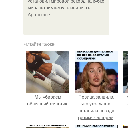
установил мировой рекорд на кубке
мира по зимнему плаванию в
Аргентине.
Читайте также
Мы убираем
Певица заявила,
обвисший животик.
что уже давно
оставила позади
громкие истории,
сосредоточилась на
п