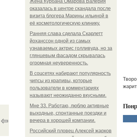
Жена Курбана Омарова Валерия
оказалась в центре скандала после
визита блогера Марины ильиной в
её косметологическую клинику.
Ранняя слава сделала Скарлетт
йоханссон одной из самых
узнаваемых актрис голливуда, но за
глянцевым фасадом скрывалась
огромная неуверенность.
В соцсетях набирают популярность
Творо
чипсы из крапивы, которые
жарит
пользователи в комментариях
называют неожиданно вкусными.
Понр
Мне 33. Работаю, люблю активные
выходные, спонтанные поездки и
⇦
вечера в хорошей компании.
Российский пловец Алексей жарков