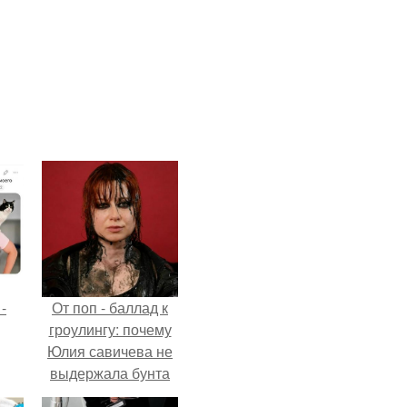
-
От поп - баллад к
гроулингу: почему
Юлия савичева не
выдержала бунта
собственной