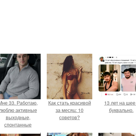
Мне 33. Работаю,
Как стать красивой
13 лет на шее 
люблю активные
за месяц: 10
буквально.
выходные,
советов?
спонтанные
оездки и вечера в