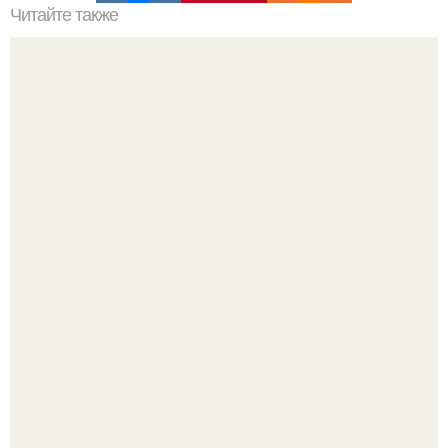
Читайте также
Названия женской одежды с картинками. 100 и 1 вид
верхней одежды: полный словарь видов пальто, курток и
прочего
Сергей Лазарев купил квартиру в Майами за 1 миллион