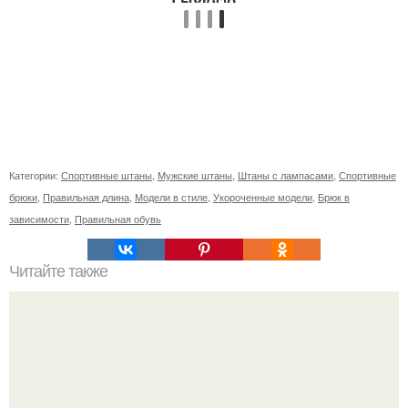
Категории:
Спортивные штаны
,
Мужские штаны
,
Штаны с лампасами
,
Спортивные
брюки
,
Правильная длина
,
Модели в стиле
,
Укороченные модели
,
Брюк в
зависимости
,
Правильная обувь
Читайте также