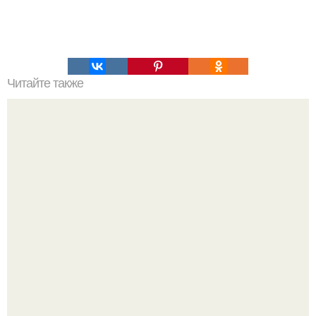
Читайте также
Банановая Овсянка! Идея для завтрака!