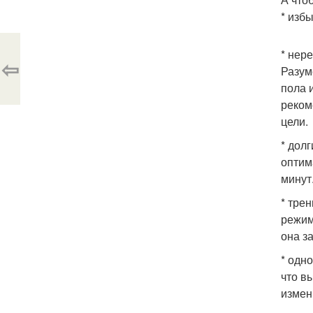
* изб
* нер
⇦
Разум
пола 
реком
цели.
* дол
оптим
минут
* тре
режим
она з
* одн
что в
измен