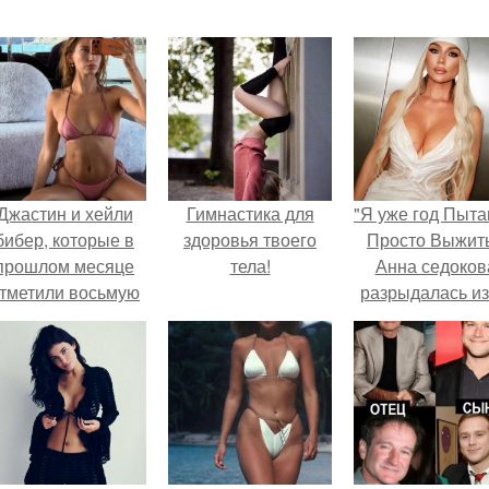
Джастин и хейли
Гимнастика для
"Я уже год Пыт
бибер, которые в
здоровья твоего
Просто Выжить
прошлом месяце
тела!
Анна седоков
тметили восьмую
разрыдалась из
годовщину
жесткой травли
омолвки, показали
проклятий в се
новые фото с
совместного
отдыха.