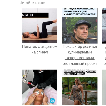
Читайте также
Пилатес с акцентом
Пока актёр делится
на спину!
кулинарными
экспериментами,
его главный проект
о
сделал серьёзный
шаг вперёд.
п