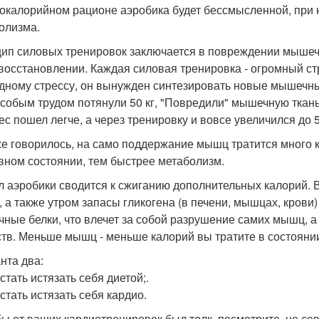
окалорийном рационе аэробика будет бессмысленной, при 
олизма.
ип силовых тренировок заключается в повреждении мышеч
восстановлении. Каждая силовая тренировка - огромный стр
дному стрессу, он вынужден синтезировать новые мышечны
особым трудом потянули 50 кг, "Повредили" мышечную ткан
ес пошел легче, а через тренировку и вовсе увеличился до 5
же говорилось, на само поддержание мышц тратится много к
вном состоянии, тем быстрее метаболизм.
 аэробики сводится к сжиганию дополнительных калорий. В
, а также утром запасы гликогена (в печени, мышцах, крови
ные белки, что влечет за собой разрушение самих мышц, а
тв. Меньше мышц - меньше калорий вы тратите в состоянии
нта два:
стать истязать себя диетой;.
стать истязать себя кардио.
бы от ваших кардиотренировок был толк, посмотрите, не с