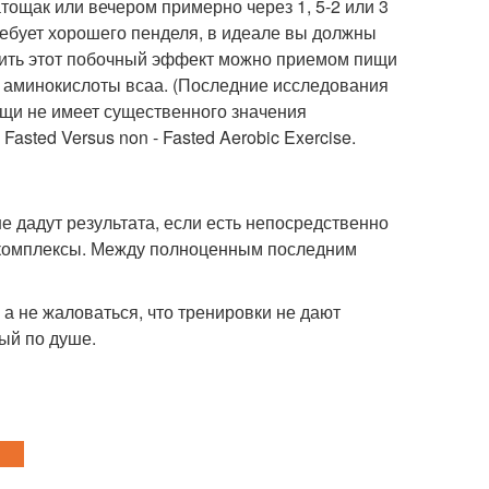
ощак или вечером примерно через 1, 5-2 или 3
ребует хорошего пенделя, в идеале вы должны
атить этот побочный эффект можно приемом пищи
ь аминокислоты всаа. (Последние исследования
пищи не имеет существенного значения
 Fasted Versus non - Fasted Aerobic Exercise.
е дадут результата, если есть непосредственно
е комплексы. Между полноценным последним
 а не жаловаться, что тренировки не дают
рый по душе.