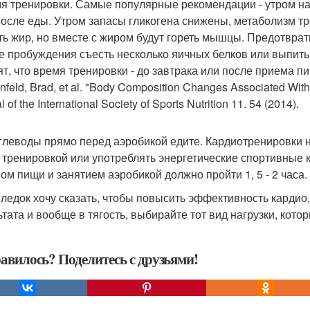
мя тренировки. Самые популярные рекомендации - утром нат
после еды. Утром запасы гликогена снижены, метаболизм т
ть жир, но вместе с жиром будут гореть мышцы. Предотвр
ле пробуждения съесть несколько яичных белков или выпит
ят, что время тренировки - до завтрака или после приема 
feld, Brad, et al. "Body Composition Changes Associated With
l of the International Society of Sports Nutrition 11. 54 (2014).
углеводы прямо перед аэробикой едите. Кардиотренировки н
 тренировкой или употреблять энергетические спортивны
ом пищи и занятием аэробикой должно пройти 1, 5 - 2 часа.
ледок хочу сказать, чтобы повысить эффективность кардио,
ьтата и вообще в тягость, выбирайте тот вид нагрузки, кото
авилось? Поделитесь с друзьями!