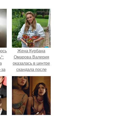
аюсь
Жена Курбана
":
Омарова Валерия
а
оказалась в центре
-за
скандала после
 и
визита блогера
ти.
Марины ильиной в
её
косметологическую
клинику.