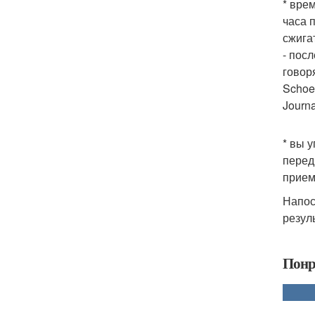
* вре
часа 
сжига
- пос
говор
Schoen
Journa
* вы 
перед
прием
Напос
резул
Понр