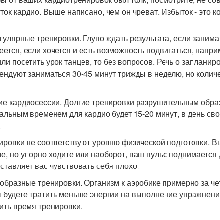
ыток кардио. Выше написано, чем он чреват. Избыток - это к
егулярные тренировки. Глупо ждать результата, если занима
еется, если хочется и есть возможность подвигаться, напри
или посетить урок танцев, то без вопросов. Речь о заплани
ендуют заниматься 30-45 минут трижды в неделю, но количе
гие кардиосессии. Долгие тренировки разрушительным обр
альным временем для кардио будет 15-20 минут, в день сво
.
нировки не соответствуют уровню физической подготовки. 
е, но упорно ходите или наоборот, ваш пульс поднимается 
аставляет вас чувствовать себя плохо.
ообразные тренировки. Организм к аэробике примерно за че
ы будете тратить меньше энергии на выполнение упражнений
ить время тренировки.