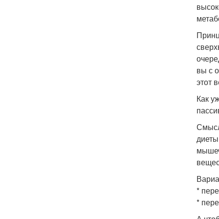
высок
метаб
Принц
сверх
очере
вы с 
этот в
Как у
пасси
Смысл
диеты
мышеч
вещес
Вариа
* пере
* пере
А что