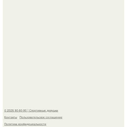
Заседание по делу сони мармеладовой на позитивных
вайбах прошло.
Кевин спейси заявил, что многолетние судебные
разбирательства практически уничтожили его состояние.
© 2026 90-60-90 | Спортивные девушки
Контакты
Пользовательское соглашение
Политика конфидециальности