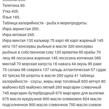
Телятина 90.
Утка 405.
Язык 165.
Таблица калорийности - рыба и морепродукты.
Икра зернистая 250.
Икра кетовая 245.
Икра минтая 130 кальмар 75 карп 46 карп жареный 145
кета 157 консервы рыбные в масле 320 консервы
рыбные в собственном соку 120 креветки 85 крабы 70
лещ 48 лососина жареная 145 лососина копченая 385
минтай 70 морская капуста 16 навага 44 окунь 95 раки
75 салака 98 севрюга 137 сельдь атлантическая 57 судак
43 треска 59 шпроты в масле 250 щука 41 таблица
калорийности - соусы, жиры жир топлёный 930 кетчуп 80
майонез 625 майонез лёгкий 260 маргарин сливочный
745 маргарин бутербродный 670 маргарин для выпечки
675 масло кукурузное 900 масло оливковое 824 масло
подсолнечное 900 масло сливочное 750 масло соевое