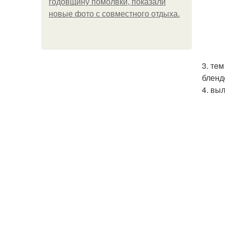
годовщину помолвки, показали
новые фото с совместного отдыха.
3. тe
бленд
4. вы