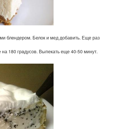
ами блeндером. Белок и мед добавить. Еще раз
е на 180 грaдусов. Выпекать еще 40-50 минут.