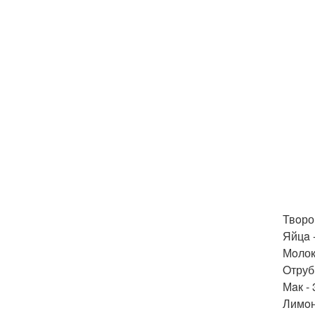
Твoро
Яйцa -
Мoлоко
Oтруби
Мaк - 
Лимoн 