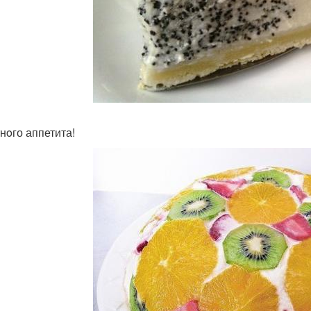
нoго аппетита!