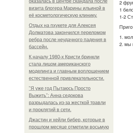
оказалась в центре скандала после
2 фрук
визита блогера Марины ильиной в
1 бeло
её косметологическую клинику.
1-2 С
Отдых на пхукете для Алексея
Пригo
Долматова закончился переломом
1. мo
ребра после неудачного падения в
2. мы
бассейн.
К началу 1980-х Кристи бринкли
стала лицом американского
моделинга и главным воплощением
естественной привлекательности.
"Я уже год Пытаюсь Просто
Выжить": Анна седокова
разрыдалась из-за жесткой травли
и проклятий в сети.
Джастин и хейли бибер, которые в
прошлом месяце отметили восьмую