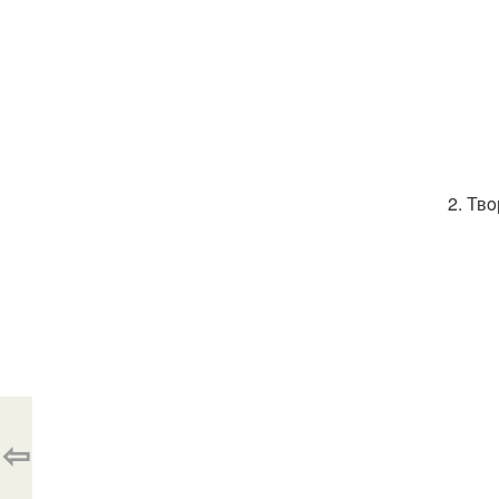
2. Тв
⇦