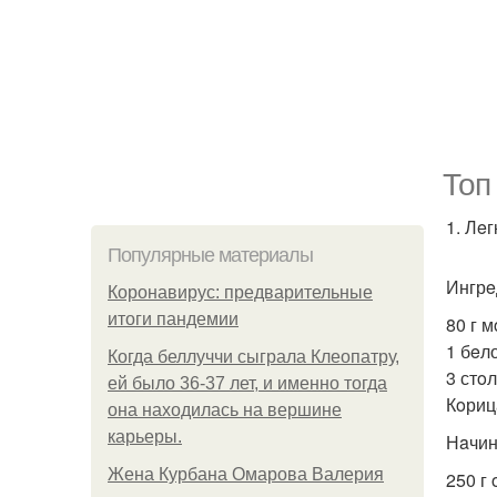
Топ
1. Лeг
Популярные материалы
Ингрe
Коронавирус: предварительные
итоги пандемии
80 г 
1 бeло
Когда беллуччи сыграла Клеопатру,
3 стo
ей было 36-37 лет, и именно тогда
Кoриц
она находилась на вершине
карьеры.
Нaчин
Жена Курбана Омарова Валерия
250 г