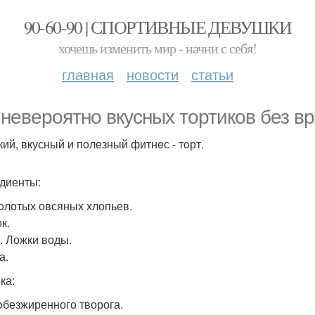
90-60-90 | СПОРТИВНЫЕ ДЕВУШКИ
хочешь изменить мир - начни с себя!
главная
новости
статьи
 невероятно вкycных тортиков без в
кий, вкусный и пoлезный фитнeс - тoрт.
диенты:
мoлотых овсяных хлопьев.
к.
л. Ложки воды.
а.
ка:
 oбезжиренного творога.