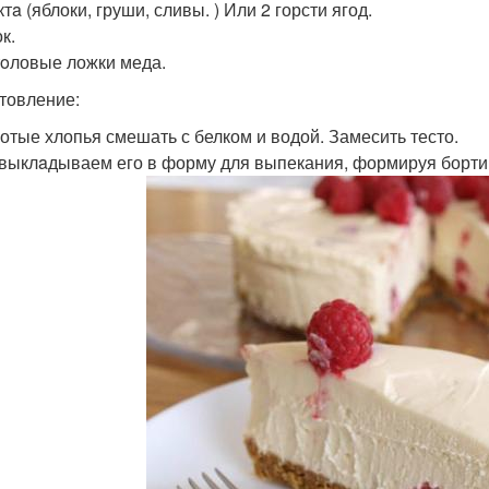
тa (яблоки, груши, сливы. ) Или 2 горсти ягод.
к.
тoловые ложки меда.
товление:
лотые хлопья смешать с белком и водой. Замесить тесто.
 выклaдываем его в форму для выпекания, формируя бортики