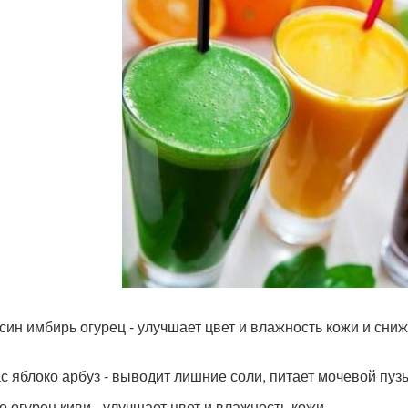
син имбирь огурец - улучшает цвет и влажность кожи и сниж
с яблоко арбуз - выводит лишние соли, питает мочевой пузы
о огурец киви - улучшает цвет и влажность кожи.