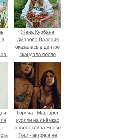
ев
Жена Курбана
 в
Омарова Валерия
оказалась в центре
ов.
скандала после
визита блогера
Марины ильиной в
её
косметологическую
клинику.
для
Горяча - Маргарет
ала
куолли на съёмках
нового клипа House
остью
Tour - актриса не