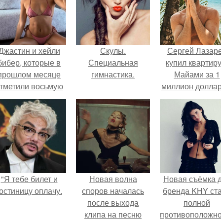
Джастин и хейли
Скулы.
Сергей Лазар
бибер, которые в
Специальная
купил квартиру
прошлом месяце
гимнастика.
Майами за 1
тметили восьмую
миллион доллар
годовщину
омолвки, показали
новые фото с
совместного
отдыха.
"Я тебе билет и
Новая волна
Новая съёмка 
остиницу оплачу.
споров началась
бренда KHY ст
после выхода
полной
клипа на песню
противоположн