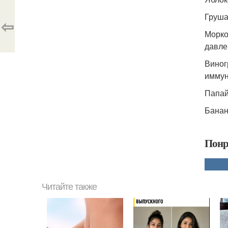
Груша
⇦
Морко
давле
Виног
иммун
Папай
Банан
Понр
Читайте также