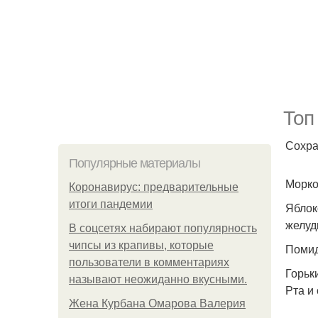
Топ
Сохра
Популярные материалы
Морко
Коронавирус: предварительные
итоги пандемии
Яблок
желуд
В соцсетях набирают популярность
чипсы из крапивы, которые
Помид
пользователи в комментариях
Горьк
называют неожиданно вкусными.
Рта и
Жена Курбана Омарова Валерия