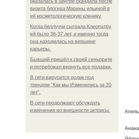
оказалась в центре скандала после
визита блогера Марины ильиной в
её косметологическую клинику.
Когда беллуччи сыграла Клеопатру,
ей было 36-37 лет, и именно тогда
она находилась на вершине
карьеры.
Бывший пришёл к своей сеньорите
и потребовал вернуть все подарки.
В сети вирусится ролик под
трендом "Как мы Изменились за 20
лет".
В сети продолжают обсуждать
изменения во внешности актрисы.
Апель
Анана
Яблок