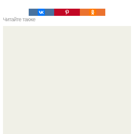
Читайте также
Посмотри, где у тебя родинки.
Ранняя слава сделала Скарлетт йоханссон одной из