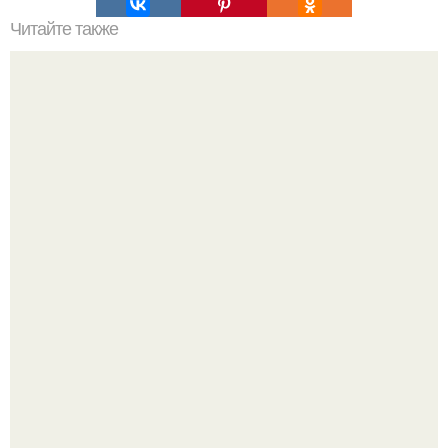
Читайте также
Правильное питание. Меню на неделю.
Пока актёр делится кулинарными экспериментами, его
главный проект сделал серьёзный шаг вперёд.