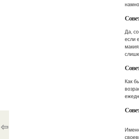
намно
Сове
Да, с
если 
макия
слишк
Сове
Как б
возра
ежедн
Сове
⇦
Именн
своев