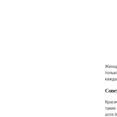
Женщи
тольк
кажда
Сове
Краси
такие
хотя 