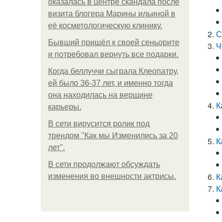
оказалась в центре скандала после
визита блогера Марины ильиной в
её косметологическую клинику.
С
Бывший пришёл к своей сеньорите
Ч
и потребовал вернуть все подарки.
Когда беллуччи сыграла Клеопатру,
ей было 36-37 лет, и именно тогда
она находилась на вершине
К
карьеры.
В сети вирусится ролик под
трендом "Как мы Изменились за 20
К
лет".
В сети продолжают обсуждать
К
изменения во внешности актрисы.
К