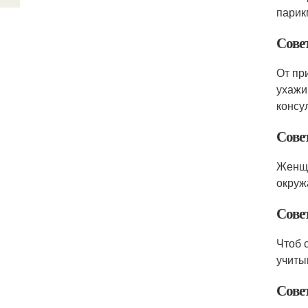
парик
Сове
От пр
ухажи
консу
Совет
Женщи
окруж
Сове
Чтоб 
учиты
Совет