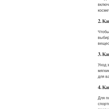
включ
косме
2. К
Чтобы
выбир
вещес
3. К
Уход 
мягки
для в
4. Ка
Для п
спорт