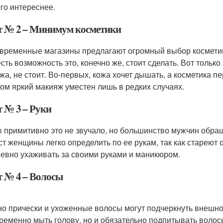
го интереснее.
т № 2 – Минимум косметики
овременные магазины предлагают огромный выбор косметики.
есть возможность это, конечно же, стоит сделать. Вот тольк
жа, не стоит. Во-первых, кожа хочет дышать, а косметика п
ом яркий макияж уместен лишь в редких случаях.
т № 3 – Руки
ы примитивно это не звучало, но большинство мужчин обра
ст женщины легко определить по ее рукам, так как стареют
евно ухаживать за своими руками и маникюром.
т № 4 – Волосы
о прически и ухоженные волосы могут подчеркнуть внешно
ременно мыть голову, но и обязательно подпитывать воло