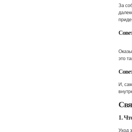
За со
далек
приде
Сове
Оказы
это та
Сове
И, са
внутр
Свя
1. Чт
Уход 