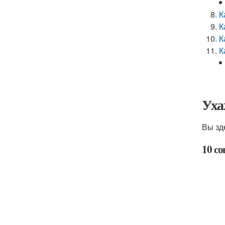
К
К
К
К
Уха
Вы зд
10 со