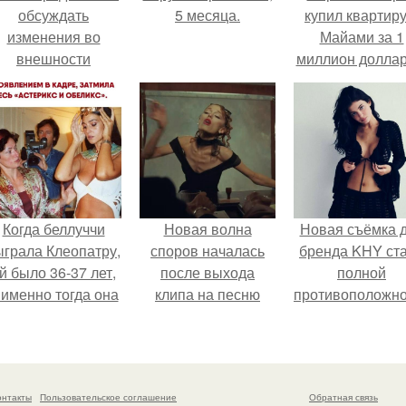
обсуждать
5 месяца.
купил квартиру
изменения во
Майами за 1
внешности
миллион доллар
актрисы.
Когда беллуччи
Новая волна
Новая съёмка 
ыграла Клеопатру,
споров началась
бренда KHY ст
й было 36-37 лет,
после выхода
полной
 именно тогда она
клипа на песню
противоположн
находилась на
Petal.
образу, с кото
ершине карьеры.
кайли
ассоциировала
последние год
онтакты
Пользовательское соглашение
Обратная связь