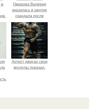
 в
Омарова Валерия
оказалась в центре
ов.
скандала после
визита блогера
Марины ильиной в
её
косметологическую
клинику.
для
Артист джиган свои
ала
мускулы показал.
остью
рым
сь
ы.