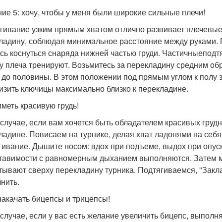
ие 5: хочу, чтобы у меня были широкие сильные плечи!
гивание узким прямым хватом отлично развивает плечевые
ладину, соблюдая минимальное расстояние между руками. П
сь коснуться снаряда нижней частью груди. Частичныепод
 плеча тренируют. Возьмитесь за перекладину средним обр
 до половины. В этом положении под прямым углом к полу з
изить ключицы максимально близко к перекладине.
иметь красивую грудь!
 случае, если вам хочется быть обладателем красивых груд
ладине. Повисаем на турнике, делая хват ладонями на себ
гивание. Дышите носом: вдох при подъеме, выдох при опус
тавимости с равномерным дыханием выполняются. Затем мо
тывают сверху перекладину турника. Подтягиваемся, "Закл
нить.
накачать бицепсы и трицепсы!
 случае, если у вас есть желание увеличить бицепс, выполн