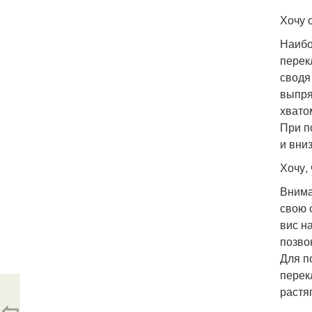
Хочу 
Наибо
перек
сводя
выпря
хвато
При п
и вни
Хочу,
Внима
свою 
вис н
позво
Для п
перек
растя
⇦