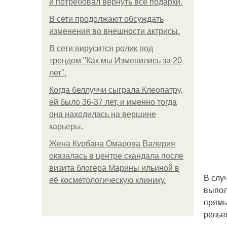
и потребовал вернуть все подарки.
В сети продолжают обсуждать
изменения во внешности актрисы.
В сети вирусится ролик под
трендом "Как мы Изменились за 20
лет".
Когда беллуччи сыграла Клеопатру,
ей было 36-37 лет, и именно тогда
она находилась на вершине
карьеры.
Жена Курбана Омарова Валерия
оказалась в центре скандала после
визита блогера Марины ильиной в
В слу
её косметологическую клинику.
выпол
прямы
релье