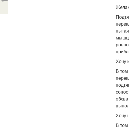
Желан
Подтя
перек
пытая
мышцу
ровно
прибл
Хочу 
В том
перек
подтя
сопос
обхва
выпол
Хочу 
В том