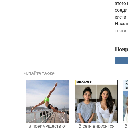
этого
соеди
кисти.
Начин
точки
Понр
Читайте также
8 преимуществ от
В сети вирусится
В