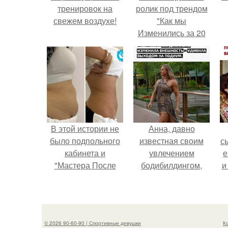
тренировок на
ролик под трендом
свежем воздухе!
"Как мы
Изменились за 20
лет".
В этой истории не
Анна, давно
было подпольного
известная своим
с
кабинета и
увлечением
е
"Мастера После
бодибилдингом,
и
Двухнедельных
впервые
Курсов".
попробовала себя
в
в роли модели.
© 2026 90-60-90 | Спортивные девушки
К