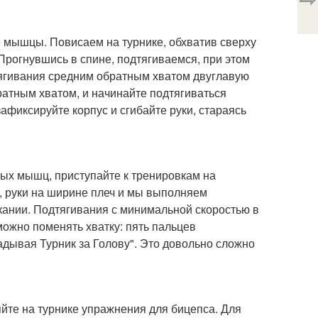
 мышцы. Повисаем на турнике, обхватив сверху
рогнувшись в спине, подтягиваемся, при этом
тягивания средним обратным хватом двуглавую
атным хватом, и начинайте подтягиваться
афиксируйте корпус и сгибайте руки, стараясь
ных мышц, приступайте к тренировкам на
я, руки на ширине плеч и мы выполняем
кании. Подтягивания с минимальной скоростью в
жно поменять хватку: пять пальцев
адывая Турник за Голову". Это довольно сложно
яйте на турнике упражнения для бицепса. Для