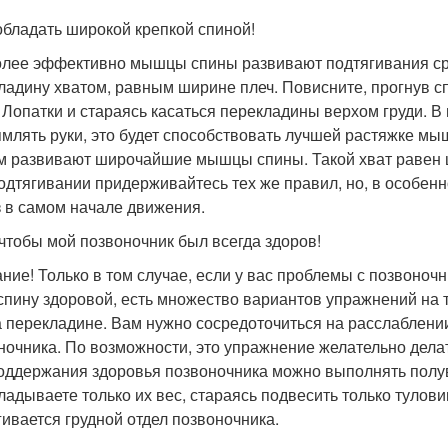
обладать широкой крепкой спиной!
лее эффективно мышцы спины развивают подтягивания ср
ладину хватом, равным ширине плеч. Повисните, прогнув сп
 Лопатки и стараясь касаться перекладины верхом груди. В
млять руки, это будет способствовать лучшей растяжке м
м развивают широчайшие мышцы спины. Такой хват равен ш
одтягивании придерживайтесь тех же правил, но, в особенн
з в самом начале движения.
 чтобы мой позвоночник был всегда здоров!
ние! Только в том случае, если у вас проблемы с позвоноч
спину здоровой, есть множество вариантов упражнений на 
а перекладине. Вам нужно сосредоточиться на расслаблен
ночника. По возможности, это упражнение желательно делать
оддержания здоровья позвоночника можно выполнять полувис
ладываете только их вес, стараясь подвесить только тулови
гивается грудной отдел позвоночника.