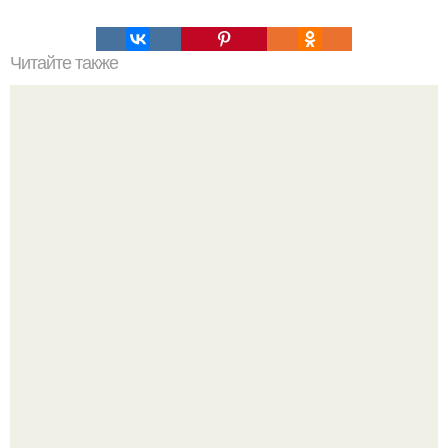
Читайте также
6 белковых салатиков для правильного ужина.
Бывший пришёл к своей сеньорите и потребовал