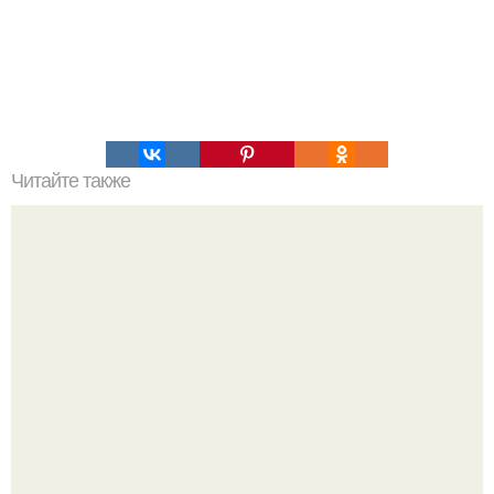
Читайте также
Решили скинуть пару лишних кг вот вам правильный
рацион, который не нанесет вред здоровью.