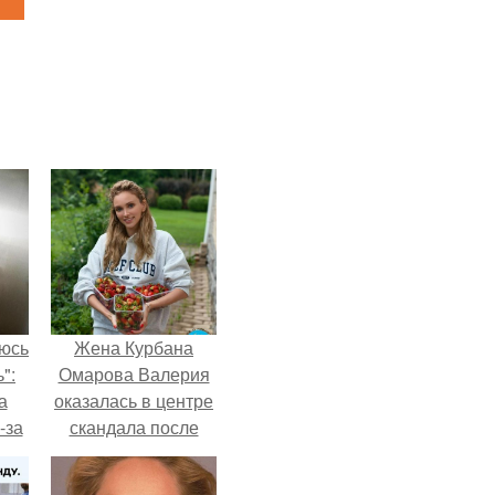
аюсь
Жена Курбана
":
Омарова Валерия
а
оказалась в центре
-за
скандала после
 и
визита блогера
ти.
Марины ильиной в