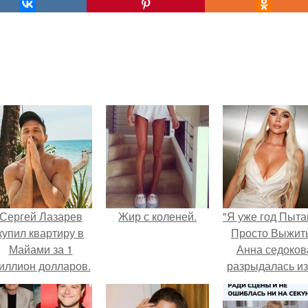
Сергей Лазарев
Жир с коленей.
"Я уже год Пыт
купил квартиру в
Просто Выжить
Майами за 1
Анна седоков
иллион долларов.
разрыдалась из
жесткой травли
проклятий в се