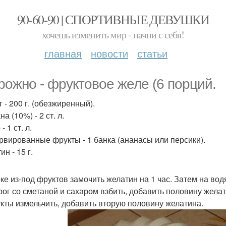
90-60-90 | СПОРТИВНЫЕ ДЕВУШКИ
хочешь изменить мир - начни с себя!
главная
новости
статьи
рожно - фруктовое желе (6 порций.
 - 200 г. (обезжиренный).
а (10%) - 2 ст. л.
- 1 ст. л.
рвированные фрукты - 1 банка (ананасы или персики).
н - 15 г.
соке из-под фруктов замочить желатин на 1 час. Затем на вод
орог со сметаной и сахаром взбить, добавить половину желат
укты измельчить, добавить вторую половину желатина.