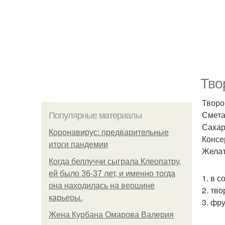
Тво
Творог
Сметан
Популярные материалы
Сахар 
Коронавирус: предварительные
Консе
итоги пандемии
Желати
Когда беллуччи сыграла Клеопатру,
ей было 36-37 лет, и именно тогда
1. в 
она находилась на вершине
2. тв
карьеры.
3. фр
Жена Курбана Омарова Валерия