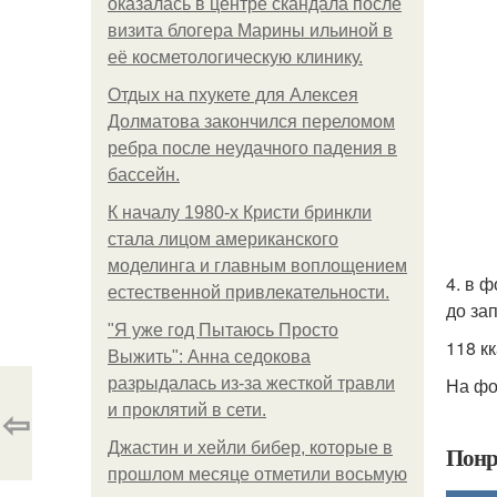
оказалась в центре скандала после
визита блогера Марины ильиной в
её косметологическую клинику.
Отдых на пхукете для Алексея
Долматова закончился переломом
ребра после неудачного падения в
бассейн.
К началу 1980-х Кристи бринкли
стала лицом американского
моделинга и главным воплощением
4. в 
естественной привлекательности.
до за
"Я уже год Пытаюсь Просто
118 кк
Выжить": Анна седокова
На фо
разрыдалась из-за жесткой травли
⇦
и проклятий в сети.
Джастин и хейли бибер, которые в
Понр
прошлом месяце отметили восьмую