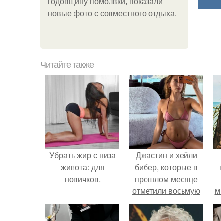
годовщину помолвки, показали
новые фото с совместного отдыха.
Читайте также
Убрать жир с низа
Джастин и хейли
живота: для
бибер, которые в
новичков.
прошлом месяце
отметили восьмую
м
годовщину
помолвки, показали